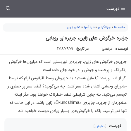
فتن
فهرست
ه
حتوا
جاذبه ها
»
جهانگردی
»
قاره آسیا
»
کشور ژاپن
جزیره خرگوش های ژاپن، جزیره‌ای رویایی
نویسنده:
مرتضی
در تاریخ:
2018/04/09
جزیره‌ی خرگوش های ژاپن، جزیره‌ای توریستی است که میلیون‌ها خرگوش
رنگارنگ و پرجنب و جوش را در خود جای داده است.
اگر از شما بپرسند آیا مایل هستید به جزیره‌ای وسط اقیانوس آرام که توسط
جانوران وحشی اشغال شده سفر کنید، چه می‌گویید؟ قطعا سفر پر خطری را
تجسم می‌کنید. بله چنین شرایطی قطعا خطرناک خواهد بود. مگر اینکه
منظورمان از جزیره، جزیره‌ی «Ōkunoshima» ژاپن باشد. در این حالت نه
تنها نمی‌ترسید، بلکه با خرگوش‌های بسیار زیادی دوست خواهید شد.
فهرست
نمایش