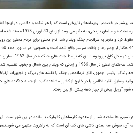
ردد، بیشتر در خصوص رویدادهای تاریخی است که با هر شکوه و عظمتی در اینجا اتف
افتاد. در حقیقت، این سبک ساختمانی 1960 با اتاق های بزرگ و خیره نماینده و مبلمان تاریخی، به نظر می رسد از زما
سقوط کرد و منجر به سرانجام جنگ ویتنام شد. کاخ محلی برای مردم محلی این روید
تاریخی را نشان م
سایگون، شیوه زندگی سران دولتی ممتاز را ارائه می دهد. این ساختمان در محل کاخ ن
کوشش ناکام ترور نگو دین دیم، رئیس جمهور ویتنام جنوبی ساخته شد. ساختمان فعلی در سال 1966 و زمانی که ویتنام بین شمال و جن
ه زندگی رئیس جمهور، اتاق فرماندهی جنگ با نقشه های بزرگ و تجهیزات ارتباط
نید وسایل نقلیه نظامی را در خارج از کشور مشاهده کنید، از جمله جنگنده های ج
فرانسوی ها ساخته شد و از معدود کلیساهای کاتولیک بازمانده در این شهر است. این
وجه آن، نقوش سه بعدی کاشی های کف آن است که به راهرو‌ها منتهی می شود.تصوی