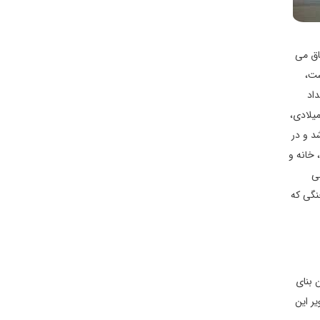
اق می
ن 30 آوریل 1975،بسته شده است،
اد
ی دهد و کشور را مجددا ادغام می نماید. کاخ در 44 هکتار از چمنزارها و باغات سرسبز واقع شده است و همچنین در سالهای دهه 60 میلادی،
ورودوم سابق که توسط جت های جنگنده در سال 1962 بمباران شد و در
وب تقسیم شد، خانه و
ی
نگی که
 بنای
ر این