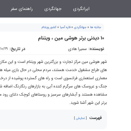
فتن
ایرانگردی
جهانگردی
راهنمای سفر
ه
حتوا
جاذبه ها
»
جهانگردی
»
قاره آسیا
»
کشور ویتنام
10 دیدنی برتر هوشی مین ، ویتنام
نویسنده:
سمیرا هادی
در تاریخ:
/10/29
شهر هوشی مین مرکز تجارت و بزرگترین شهر ویتنام است و این مکان 
های طراح مشغول خدمت هستند، مردم محلی در حال بازی میله های بام
معماری استعماری فرانسوی است و راه های گسترده پوشیده از درخت 
برتر این شهر آشنا شوید.
فهرست
نمایش