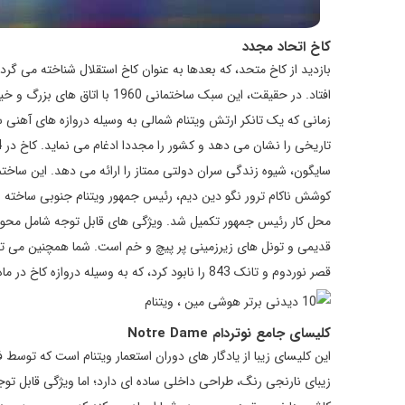
کاخ اتحاد مجدد
بازدید از کاخ متحد، که بعدها به عنوان کاخ استقلال شناخته می گ
زمانی که یک تانکر ارتش ویتنام شمالی به وسیله دروازه های آهنی 
محل کار رئیس جمهور تکمیل شد. ویژگی های قابل توجه شامل محوط
قدیمی و تونل های زیرزمینی پر پیچ و خم است. شما همچنین می توا
قصر نوردوم و تانک 843 را نابود کرد، که به وسیله دروازه کاخ در ماه شوم آوریل بیش از چهار دهه پیش، از بین رفت.
کلیسای جامع نوتردام Notre Dame
این کلیسای زیبا از یادگار های دوران استعمار ویتنام است که توسط 
زیبای نارنجی رنگ، طراحی داخلی ساده ای دارد؛ اما ویژگی قابل ت