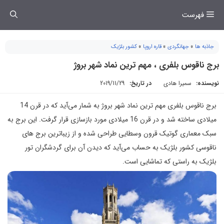
فتن
فهرست
ه
حتوا
جاذبه ها
»
جهانگردی
»
قاره اروپا
»
کشور بلژیک
برج ناقوس بلفری ، مهم ترین نماد شهر بروژ
نویسنده:
سمیرا هادی
در تاریخ:
2019/11/29
برج ناقوس بلفری مهم ترین نماد شهر بروژ به شمار می‌آید که در قرن 14
میلادی ساخته شد و در قرن 16 میلادی مورد بازسازی قرار گرفت. این برج به
سبک معماری گوتیک قرون وسطایی طراحی شده و از ‏زیباترین برج های
ناقوسی کشور بلژیک به حساب می‌آید که دیدن آن برای گردشگران تور
بلژیک به راستی که تماشایی است.