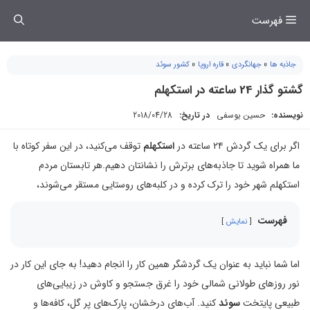
فتن
فهرست
ه
حتوا
جاذبه ها
»
جهانگردی
»
قاره اروپا
»
کشور سوئد
گشتو گذار 24 ساعته در استکهلم
نویسنده:
حسین یوسفی
در تاریخ:
2018/04/28
اگر برای یک گردش ۲۴ ساعته در
استکهلم
توقف می‌کنید، در این سفر کوتاه با
ما همراه شوید تا جاذبه‌های برترش را نشانتان دهیم.هر تابستان مردم
استکهلم شهر خود را ترک کرده و در کلبه‌های روستایی مستقر می‌شوند،
فهرست
نمایش
اما شما نباید به عنوان یک گردشگر همین کار را انجام دهید! به جای این کار در
نور روزهای طولانی شمالی خود را غرق جستجو و کاوش در زیبایی‌های
طبیعی پایتخت
سوئد
کنید. آب‌های درخشان، پارک‌های پر گل، کافه‌ها و