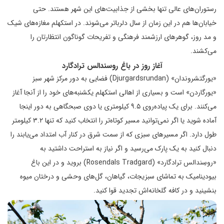
رستوران‌های عالی تنها بخشی از جذابیت‌های این شهر هستند. حتی
خیابان‌ها هم در این زمان از سال دلرباتر می‌شوند. در استکهلم مغازه‌های شیک
و مد روز، گوهرهای ارزشمند فرهنگی و تفریحات گوناگون انتظارتان را
می‌کشند.
آغاز روز در باغ روسندالس ترادگارد
«یورگتشروندان» (Djurgardsrundan) فضایی به دور مرکز شهر سبز
«یورگاردن» است و بسیاری از اهالی استکهلم یکشنبه‌های خود را از آنجا آغاز
می‌کنند. برای یک پیاده‌روی ۹.۵ کیلومتری یا دوی صبحگاهی به دور اینجا
آماده شوید یا اگر نمی‌توانید مسیر کوتاه‌تر را انتخاب کنید که تنها ۳.۲ کیلومتر
طول دارد. اگر مسیرهای سبزی که از سمت شرق در کنار آب امتداد می‌یابند را
دنبال کنید به یک پارک می‌رسید و اگر نیاز به استراحت داشتید به
«روسِندالس ترادگارد» (Rosendals Tradgard) بروید و در این باغ
بیودینامیک به تماشای سبزیجات، گیاهان، گل‌های وحشی و درختان میوه
بنشینید و در کافه گلخانه‌اش تجدید قوا کنید.