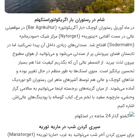
شام در رستوران بار اگریکولتوراستکهلم
در ماه‌ آوریل رستوران کوچک «بار آگریکولتور» (Bar Agrikultur) در موقعیتی
عالی در سمت آفتابی «نیتوریه» (Nytorget) مرکز شیک «سودرمالم»
(Sodermalm) افتتاح شد. صندلی‌های زیادی داخل آن پیدا نمی‌کنید اما در
تابستان فضای بیرونش پر از صندلی می‌شود و می‌توانید از هوای مطبوع
بیرون لذت ببرید. از اتمسفر عالی آن که بگذریم کیفیت غذا هم بسیار
تحسین برانگیز است. منوی اسنک‌ها به طور منظم در حال تغییر بوده و
غذاهای کوچک و عالی هم توسط آشپز‌های ماهر این رستوران اکو-نوردیک
آماده می‌شوند. از میان گزینه‌های برجسته اینجا می‌توانیم به سالامی گراز
وحشی، مارچوبه سفید با تخم مرغ، کباب گوساله یا پودینگ‌های عالی‌اش
اشاره کنیم.
سپری کردن شب در ماریه توریه
برای سپری کردن آخر شب می‌توانید به غرب «ماریا توریه» (Mariatorget)