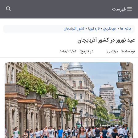
فتن
فهرست
ه
حتوا
جاذبه ها
»
جهانگردی
»
قاره اروپا
»
کشور آذربایجان
عید نوروز در کشور آذربایجان
نویسنده:
مرتضی
در تاریخ:
2018/04/04