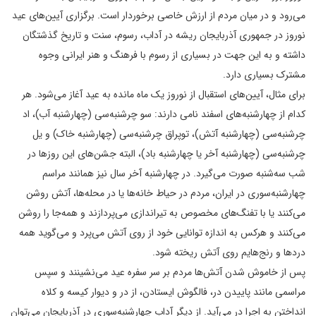
می‌رود و در میان مردم از ارزش خاصی برخوردار است. برگزاری آیین‌های عید
نوروز در جمهوری آذربایجان ریشه در آداب، رسوم، سنت و تاریخ گذشتگان
داشته و به این جهت در بسیاری از رسوم با فرهنگ و هنر ایرانی وجوه
مشترک بسیاری دارد.
برای مثال، آیین‌های استقبال از نوروز یک ماه مانده به عید آغاز می‌شود. هر
کدام از چهارشنبه‌های اسفند نامی دارند: سو چرشنبه‌سی (چهارشنبه آب)، اد
چرشنبه‌سی (چهارشنبه آتش)، توپراق چرشنبه‌سی (چهارشنبه خاک) و یل
چرشنبه‌سی (چهارشنبه آخر یا چهارشنبه باد)، البته جشن‌های این روزها در
شب سه‌شنبه صورت می‌گیرد. در چهارشنبه آخر سال نیز همانند مراسم
چهارشنبه‌سوری در ایران، مردم در حیاط خانه‌ها یا در محله‌ها، آتش روشن
می‌کنند یا با تفنگ‌های مخصوص به تیراندازی می‌پردازند و همه‌جا را روشن
می‌کنند و هرکس به اندازه توانایی‌ خود از روی آتش می‌پرد و می‌گوید همه
دردها و رنج‌هایم روی آتش ریخته شود.
پس از خاموش شدن آتش‌ها مردم بر سر سفره عید می‌نشینند و سپس
مراسمی مانند پاییدن در، فالگوش ایستادن، از در و دیوار کیسه و کلاه
انداختن به اجرا در می‌آید. از دیگر آداب چهارشنبه‌سوری در آذربایجان می‌توان