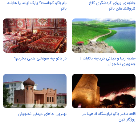
جاذبه ی زیبای گردشگری کاخ
بام باکو کجاست؟ پارک آپلند یا هایلند
شروانشاهان باکو
باکو
جاذبه زیبا و دیدنی دریاچه باتابات |
در باکو چه سوغاتی هایی بخریم؟
جمهوری نخجوان
قلعه دختر باکو نیایشگاه آناهیتا در
بهترین جاهای دیدنی نخجوان
روزگار کهن