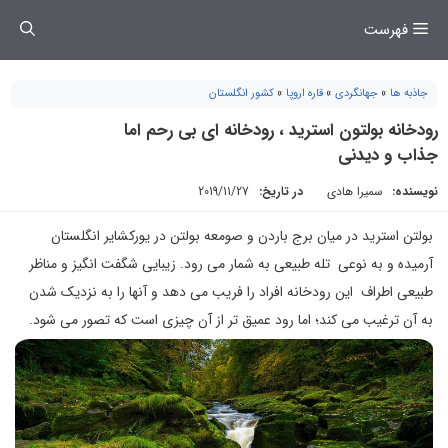
فتن
فهرست
ه
حتوا
جاذبه ها
»
جهانگردی
»
قاره اروپا
»
کشور انگلستان
رودخانه بولتون استرید ، رودخانه ای بی رحم اما
جذاب و دیدنی
نویسنده:
سمیرا هادی
در تاریخ:
2019/11/27
بولتن استرید در میان برج باردن و صومعه بولتن در یورکشایر انگلستان
آرمیده و به نوعی تله طبیعی به شمار می رود. زیبایی شگفت انگیز و مناظر
طبیعی اطراف این رودخانه افراد را فریب می دهد و آنها را به نزدیک شدن
به آن ترغیب می کند؛ اما رود عمیق تر از آن چیزی است که تصور می شود.