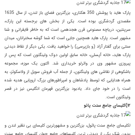
پارک هاید با پوشش 350 هکتاری، بزرگترین فضای باز لندن، از سال 1635
مقصدی گردشگری بوده است. یکی از بخش های برجسته این پارک،
سرپنتین، دریاچه مصنوعی قرن هجدهمی است که به خاطر قایقرانی و شنا
مشهور است. پارک هاید همچنین جایی است که شما گوشه سخنرانان، میدان
سنتی برای گفتار آزاد (و بازپرسی) را خواهید یافت. یکی دیگر از نقاط دیدنی
پارک هاید، خانه آپسلی، خانه سابق اولین دوک ولینگتون است که پس از
پیروزی مشهور وی در واترلو خریداری شد. اکنون یک موزه، مجموعه
باشکوهی از نقاشی های ولینگتون، از جمله آب فروش سویل از ولاسکوئز، به
همراه هدایایی که توسط پادشاهان و امپراطورهای بزرگ اروپایی هدیه شده
است را در خود جای داد. یادبود بزرگترین قهرمان انگلیس نیز در قصر
ولینگتون است.
۱۲)کلیسای جامع سنت پائو
لکلیسای جامع سنت پائول، بزرگترین و مشهورترین کلیسای بی نظیر لندن و
بدون شک یکی از دیدنی ترین کلیساهای جامع جهان کلیسای جامع سنت