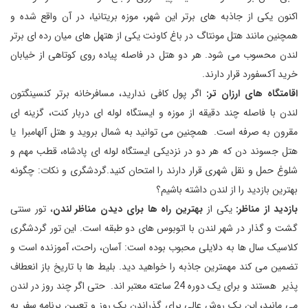
اکنون یکی از جاذبه های برتر این شهر، موزه بریتانیا، در آن واقع شده و
همچنین مانند هتل مونتاگ در باغ کاونت یکی از هتهل های میان رده ای برتر
لندن محسوب می شود. هر دو هتل در فاصله پیاده روی کوتاهی از خیابان
خرید آکسفورد قرار دارند.
اقامتگاه های ارزان تر:
اگر پول کافی ندارید، مسافرخانه برتر کنسینگتون
لندن با فاصله چند دقیقه از موزه و ایستگاه لوله ای دربار کنت، گزینه ای
مقرون به صرفه است. همچنین می توانید به شمال بروید و هتل آلهامبرا یا
هتل جسوند دن که هر دو در نزدیکی ایستگاه لوله ای پادشاه، قطب مهم و
شلوغ حمل و نقل شهری قرار دارند را امتحان کنید.گردشگری و نکات: چگونه
بهترین بازدید را از لندن داشته باشیم؟
بازدید از مناظر:
یکی از
بهترین راه ها برای دیدن مناظر لندن
، تور سنتی
گشت و گذار در شهر لندن با اتوبوس های دو طبقه است. این تور گردشگری
کلاسیک سال ها به دلایلی محبوب بوده است: آسان، راحت، آموزنده است و
تضمین می کند مهمترین جاذبه را خواهید دید. بلیط ها با تاریخ باز انعطاف
پذیر هستند و برای یک دوره 24 ساعته معتبر اند. حتی اگر چند روز در لندن
می مانید، این یک روش عالی برای گذراندن یک روز و تعیین برنامه سفر به