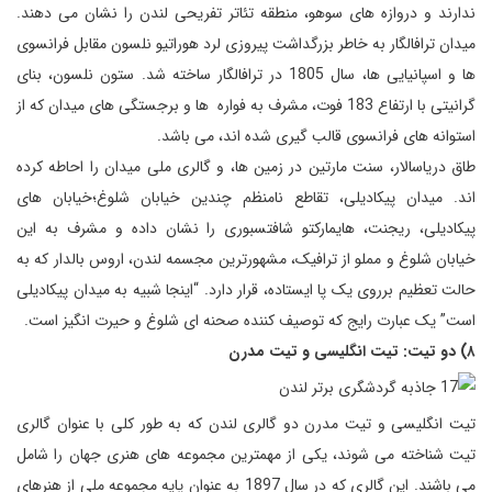
ندارند و دروازه های سوهو، منطقه تئاتر تفریحی لندن را نشان می دهند.
میدان ترافالگار به خاطر بزرگداشت پیروزی لرد هوراتیو نلسون مقابل فرانسوی
ها و اسپانیایی ها، سال 1805 در ترافالگار ساخته شد. ستون نلسون، بنای
گرانیتی با ارتفاع 183 فوت، مشرف به فواره ها و برجستگی های میدان که از
استوانه های فرانسوی قالب گیری شده اند، می باشد.
طاق دریاسالار، سنت مارتین در زمین ها، و گالری ملی میدان را احاطه کرده
اند. میدان پیکادیلی، تقاطع نامنظم چندین خیابان شلوغ؛خیابان های
پیکادیلی، ریجنت، هایمارکتو شافتسبوری را نشان داده و مشرف به این
خیابان شلوغ و مملو از ترافیک، مشهورترین مجسمه لندن، اروس بالدار که به
حالت تعظیم برروی یک پا ایستاده، قرار دارد. “اینجا شبیه به میدان پیکادیلی
است” یک عبارت رایج که توصیف کننده صحنه ای شلوغ و حیرت انگیز است.
۸) دو تیت: تیت انگلیسی و تیت مدرن
تیت انگلیسی و تیت مدرن دو گالری لندن که به طور کلی با عنوان گالری
تیت شناخته می شوند، یکی از مهمترین مجموعه های هنری جهان را شامل
می باشند. این گالری که در سال 1897 به عنوان پایه مجموعه ملی از هنرهای