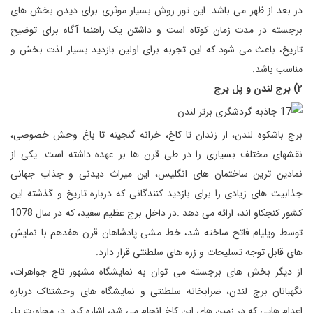
در بعد از ظهر می باشد. این تور روش بسیار موثری برای دیدن بخش های
برجسته در مدت زمان کوتاه است و داشتن یک راهنما آگاه برای توضیح
تاریخ، باعث می شود که این تجربه برای اولین بازدید بسیار لذت بخش و
مناسب باشد.
۲) برج لندن و پل برج
برج باشکوه لندن، از زندان تا کاخ، خزانه گنجینه تا باغ وحش خصوصی،
نقشهای مختلف بسیاری را در طی قرن ها بر عهده داشته است. یکی از
نمادین ترین ساختمان های انگلیس، این میراث دیدنی و جذاب جهانی
جذابیت های زیادی را برای بازدید کنندگانی که درباره تاریخ و گذشته این
کشور کنجکاو اند، ارائه می دهد .در داخل برج عظیم سفید، که در سال 1078
توسط ویلیام فاتح ساخته شد، خط مشی پادشاهان قرن هفدهم با نمایش
های قابل توجه تسلیحات و زره های سلطنتی قرار دارد.
از دیگر بخش های برجسته می توان به نمایشگاه مشهور تاج جواهرات،
نگهبانان برج لندن، ضرابخانه سلطنتی و نمایشگاه های وحشتناک درباره
اعدام هایی که در زمین های این کاخ انجام می شد، اشاره کرد. در مجاورت پل