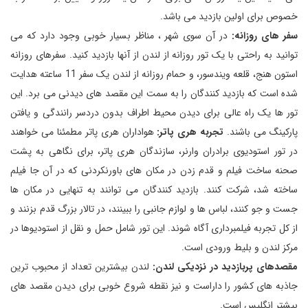
خصوص برای اولین بازدید می باشد.
سفر های روزانه:
در آن سوی شهر ، مناظر بسیار خوبی وجود دارد که می
توانید به راحتی با یک تور روزانه از لندن از آنها بازدید کنید. سفرهای روزانه
استون هنج، قلعه ویندسور، و حمام روزانه از لندن یک سفر 11 ساعته هدایت
شده است که بازدید کنندگان را به سمت این مقصد های دیدنی می برد. این
تور ها یک راه عالی برای دیدن محیط اطراف بدون دردسر رانندگی و یافتن
پارکینگ می باشند.
تجربه هری پاتر:
هواداران هری پاتر مطمئنا می خواهند
در تور استودیوی برادران وارنر، سازندگان هری پاتر، برای نگاهی به پشت
صحنه ساخت فیلم و قدم زدن در مکان های باورنکردنی که در آن جا فیلم
ساخته شد، شرکت کنند. بازدید کنندگان می توانند به تنهایی در مکان ها
جست و جو کنند، لباس ها و لوازم جانبی را ببینند، در تالار بزرگ قدم بزنند و
از کل تجربه فیلمبرداری آگاه شوند. این تور شامل حمل و نقل از استودیوها در
مرکز لندن و بلیط ورودی است.
مقصدهای پربازدید در نزدیکی لندن:
لندن بیشترین تعداد از محبوب ترین
جاذبه های کشور را داراست و نیز نقطه شروع خوبی برای دیدن مقصد های
بیشتر انگلیس است.