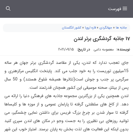
فتن
فهرست
ه
حتوا
جاذبه ها
»
جهانگردی
»
قاره اروپا
»
کشور انگلستان
17 جاذبه گردشگری برتر لندن
نویسنده:
معصومه داعی
در تاریخ:
2021/09/15
جای تعجب ندارد که لندن، یکی از مقاصد گردشگری برتر جهان هر ساله
15میلیون توریست را به خود جلب می کند. پایتخت انگلیس مرکزهنری و
سرگرمی پر جنب و جوش است(تئاترها همیشه شلوغ هستند) و 50 سال
پس از بیتلز، صحنه موسیقی این کشور همچنان قدرتمند است.
لندن همچنین یکی از بزرگترین مجموعه جاذبه های فرهنگی دنیا را ارائه می
دهد. از کاخ های سلطنتی گرفته تا پارلمان عمومی و از موزه ها و کلیساها
گرفته تا سوار شدن بر چرخ بزرگ فریس برای داشتن نمایی چشمگیر، می
توانید روزهای بی نظیری را به جست وجو در مکان های لندن سپری کنید
بدون اینکه این فعالیت های لذت بخش به پایان برسند. امتیاز خوب این شهر