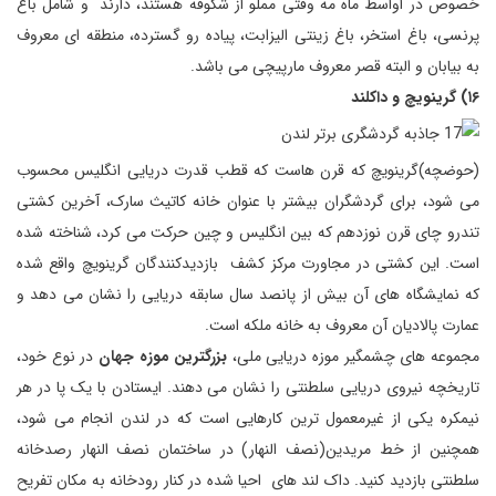
خصوص در اواسط ماه مه وقتی مملو از شکوفه هستند، دارند و شامل باغ
پرنسی، باغ استخر، باغ زینتی الیزابت، پیاده رو گسترده، منطقه ای معروف
به بیابان و البته قصر معروف مارپیچی می باشد.
۱۶) گرینویچ و داکلند
(حوضچه)گرینویچ که قرن هاست که قطب قدرت دریایی انگلیس محسوب
می شود، برای گردشگران بیشتر با عنوان خانه کاتیث سارک، آخرین کشتی
تندرو چای قرن نوزدهم که بین انگلیس و چین حرکت می کرد، شناخته شده
است. این کشتی در مجاورت مرکز کشف بازدیدکنندگان گرینویچ واقع شده
که نمایشگاه های آن بیش از پانصد سال سابقه دریایی را نشان می دهد و
عمارت پالادیان آن معروف به خانه ملکه است.
مجموعه های چشمگیر موزه دریایی ملی،
بزرگترین موزه جهان
در نوع خود،
تاریخچه نیروی دریایی سلطنتی را نشان می دهند. ایستادن با یک پا در هر
نیمکره یکی از غیرمعمول ترین کارهایی است که در لندن انجام می شود،
همچنین از خط مریدین(نصف النهار) در ساختمان نصف النهار رصدخانه
سلطنتی بازدید کنید. داک لند های احیا شده در کنار رودخانه به مکان تفریح