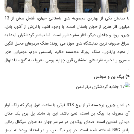
با نمایش یکی از بهترین مجموعه های باستانی جهان، شامل بیش از 13
میلیون اثر هنری از جهان باستان است. با وجود اشیاء با ارزش از آشور، بابل،
چین، اروپا و جاهای دیگر، آغاز سفر دشوار است. اما بیشتر گردشگران ابتدا به
سراغ معروف ترین نمایشگاه های موزه می روند: سنگ مرمرهای مجلل الگین
از معبد پارتنون، سنگ روزتا، مجسمه عظیم رامسس دوم، مومیایی های
مصری و ذخیره نقره های تماشایی قرن چهارم رومی معروف به گنج مایلدنهال
.
۴) بیگ بن و مجلس
در لندن چیزی برجسته تر از برج 318 فوتی با ساعت غول پیکر که زنگ آواز
آن معروف به بیگ بن است، نمی باشد. این بنا مانند پل برج یک مکان
دیدنی نمادین است. صدای بیگ بن در سراسر جهان به عنوان سیگنال زمانی
رادیو BBC شناخته شده است. در زیر بیگ بن، و در امتداد رودخانه تیمز،