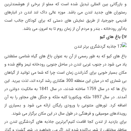
و بازرگانی بین المللی تبدیل شده است که مملو از برخی از هوشمندترین
رستوران های جدید لندن می باشد. موزه عالی داک لند لندن در انبارهای
قدیمی جورجیا، از طریق نمایش های دستی که برای کودکان جالب است
یادآور رودخانه ، بندر و مردم آن از زمان روم تا به امروز، می باشد.
۱۷) باغ های کیو
باغ های کیو که به طور رسمی از آن به عنوان باغ های گیاه شناسی سلطنتی
یاد می شود در جنوب غربی لندن در ساحل جنوبی رودخانه تیمز واقع شده و
مکان بسیار خوبی برای گذراندن زمان است چرا که شما می توانید از گیاهان
بی شماری که در میان این منطقه 300 هکتاری رشد کرده اند، لذت ببرید. این
باغ ها که در سال 1759 ساخته شدند، در سال 1841 به مالکیت دولتی در
آمدند. در سال 1897 ملکه ویکتوریا کلبه ملکه و جنگل های مجاور را به آن
اضافه کرد. تورهای متنوعی با ورودی رایگان ارائه می شود و بسیاری از
رویدادهای موسیقی و فرهنگی در طول سال در این مکان برگزار می شوند.
برای بازدید از لندن کجا اقامت کنیم؟برترین جاذبه های گردشگری لندن در
مناطق مختلفی از شهر پراکنده شده اند. اگر می خواهید در شهر گشت و گذار