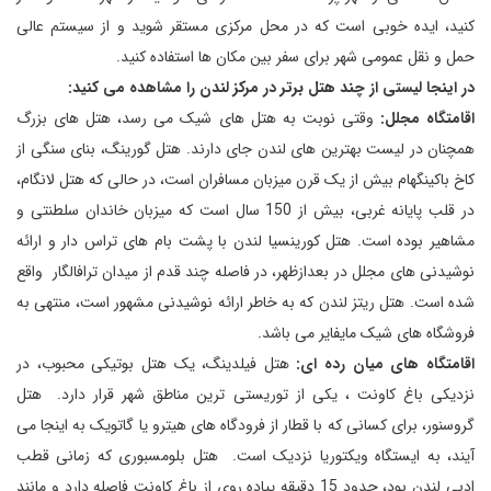
کنید، ایده خوبی است که در محل مرکزی مستقر شوید و از سیستم عالی
حمل و نقل عمومی شهر برای سفر بین مکان ها استفاده کنید.
در اینجا لیستی از چند هتل برتر در مرکز لندن را مشاهده می کنید:
اقامتگاه مجلل:
وقتی نوبت به هتل های شیک می رسد، هتل های بزرگ
همچنان در لیست بهترین های لندن جای دارند. هتل گورینگ، بنای سنگی از
کاخ باکینگهام بیش از یک قرن میزبان مسافران است، در حالی که هتل لانگام،
در قلب پایانه غربی، بیش از 150 سال است که میزبان خاندان سلطنتی و
مشاهیر بوده است. هتل کورینسیا لندن با پشت بام های تراس دار و ارائه
نوشیدنی های مجلل در بعدازظهر، در فاصله چند قدم از میدان ترافالگار واقع
شده است. هتل ریتز لندن که به خاطر ارائه نوشیدنی مشهور است، منتهی به
فروشگاه های شیک مایفایر می باشد.
اقامتگاه های میان رده ای:
هتل فیلدینگ، یک هتل بوتیکی محبوب، در
نزدیکی باغ کاونت ، یکی از توریستی ترین مناطق شهر قرار دارد. هتل
گروسنور، برای کسانی که با قطار از فرودگاه های هیترو یا گاتویک به اینجا می
آیند، به ایستگاه ویکتوریا نزدیک است. هتل بلومسبوری که زمانی قطب
ادبی لندن بود، حدود 15 دقیقه پیاده روی از باغ کاونت فاصله دارد و مانند