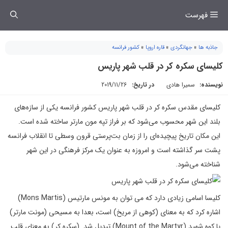
فتن
فهرست
ه
حتوا
جاذبه ها
»
جهانگردی
»
قاره اروپا
»
کشور فرانسه
کلیسای سکره کر در قلب شهر پاریس
نویسنده:
سمیرا هادی
در تاریخ:
2019/11/26
کلیسای مقدس سکره کر در قلب شهر پاریس کشور فرانسه یکی از سازه‌های
بلند این شهر محسوب می‌شود که بر فراز تپه مون مارتر ساخته شده است.
این مکان تاریخ پیچیده‌ای را از زمان بت‌پرستی قرون وسطی تا انقلاب فرانسه
پشت سر گذاشته است و امروزه به عنوان یک مرکز فرهنگی در این شهر
شناخته می‌شود.
کلیسا اسامی زیادی دارد که می توان به مونس مارتیس (Mons Martis)
اشاره کرد که به معنای (کوهی از مریخ) است، بعدا به مسیحی (مونت مارتر)
یا کوه شهید (Mount of the Martyr) تبدیل شد. (سکره کر) به معنای قلب