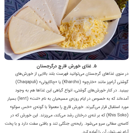
۵. غذای خورش قارچ درگرجستان
در منوی غذاهای گرجستان می‌توانید فهرست بلند بالایی از خورش‌های
گوشتی آرام‌پز مانند «خارچو» (Kharcho) یا «چاکاپولی» (Chaqapuli)
ببینید. در کنار خورش‌های گوشتی، انواع گیاهی این غذاها هم به وجود
آمده‌اند که به خصوص در ایام روزه‌ی مسیحیان به نام «لنت» (lent) بسیار
مورد استقبال قرار می‌گیرند. خورش قارچ را معمولاً با گونه‌ی «خس سوکو»
(Khis Soko) که بر تنه‌ی درختان رشد می‌کند، می‌پزند. این خورش که در
کاسه‌ی سفالی سرو می‌شود. رایحه‌ی جنگلی تند و بافتی سفت دارد و با پخت
آرام نمی‌توان آن را آماده کرد.