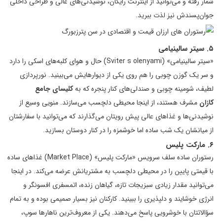
شمار رفته و می‌توانید از اینترنت رایگان، نوشیدنی‌های عالی و طراحی داخلی
جوان‌پسندش نیز لذت ببرید.
۵. سیتر سالینیامی
«سیتر سالینیامی» (Sviter s olenyami) حال و هوای کلبه‌های اسکی را دارد
و سر یک گوزن چوبی را هم روی یکی از دیوارهایش می‌بینید. نورپردازی
لطیف، شومینه چوبی و صندلی‌های کنار پنجره که به
کلیسای جامع
کازان
مشرف هستند، از اینجا محیطی دلچسب می‌سازند. منویی وسیع از
نوشیدنی‌ها و غذاهای عالی پیش رویتان می‌گذارند که می‌توانید با سفارشتان
از میانشان یک شب ساده اما خوشمزه را در کنار دوستان بسازید.
۶. مارکت پلیس
رستوران ساده سلف سرویس «مارکت پلیس» (Market Place) غذاهای ساده
با قیمتی پایین را در محیطی دلچسب به مشتریانش عرضه می‌کند. در اینجا
می‌توانید مقدار زیادی سبزیجات تازه، گیاهان زنده، اتمسفری افسونگر و
انرژی خوشایند و دلپذیری را ببینید. کارکنان نیز بسیار صمیمی بوده و به تمام
سؤالاتتان با خوشرویی پاسخ می‌دهند. یکی از معروف‌ترین ناهارها سوپ،