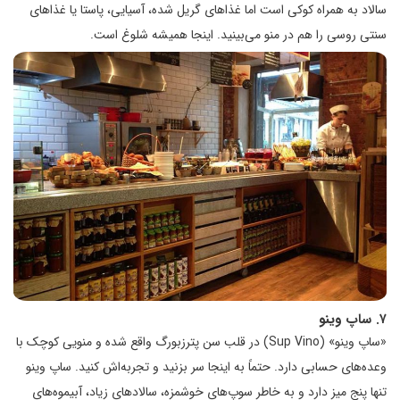
سالاد به همراه کوکی است اما غذاهای گریل شده، آسیایی، پاستا یا غذاهای
سنتی روسی را هم در منو می‌بینید. اینجا همیشه شلوغ است.
۷. ساپ وینو
«ساپ وینو» (Sup Vino) در قلب سن پترزبورگ واقع شده و منویی کوچک با
وعده‌های حسابی دارد. حتماً به اینجا سر بزنید و تجربه‌اش کنید. ساپ وینو
تنها پنج میز دارد و به خاطر سوپ‌های خوشمزه، سالادهای زیاد، آبیموه‌های