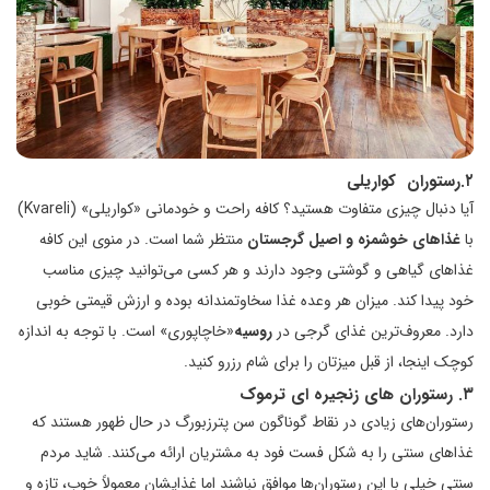
۲.رستوران کواریلی
آیا دنبال چیزی متفاوت هستید؟ کافه راحت و خودمانی «کواریلی» (Kvareli)
با
غذاهای خوشمزه و اصیل گرجستان
منتظر شما است. در منوی این کافه
غذاهای گیاهی و گوشتی وجود دارند و هر کسی می‌توانید چیزی مناسب
خود پیدا کند. میزان هر وعده غذا سخاوتمندانه بوده و ارزش قیمتی خوبی
دارد. معروف‌ترین غذای گرجی در
روسیه
«خاچاپوری» است. با توجه به اندازه
کوچک اینجا، از قبل میزتان را برای شام رزرو کنید.
۳. رستوران‌ های زنجیره ای ترموک
رستوران‌های زیادی در نقاط گوناگون سن پترزبورگ در حال ظهور هستند که
غذاهای سنتی را به شکل فست فود به مشتریان ارائه می‌کنند. شاید مردم
سنتی خیلی با این رستوران‌ها موافق نباشند اما غذایشان معمولاً خوب، تازه و