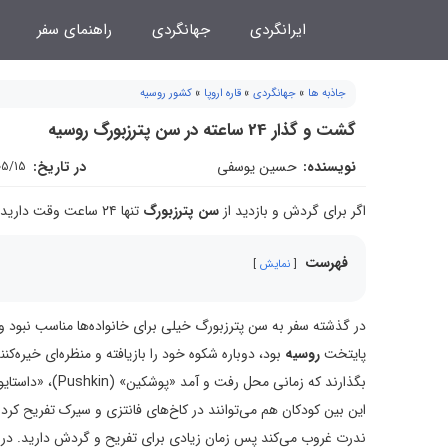
فتن
ایرانگردی
جهانگردی
راهنمای سفر
ه
حتوا
جاذبه ها
»
جهانگردی
»
قاره اروپا
»
کشور روسیه
گشت و گذار 24 ساعته در سن پترزبورگ روسیه
نویسنده:
حسین یوسفی
در تاریخ:
05/15
اگر برای گردش و بازدید از
سن پترزبورگ
تنها ۲۴ ساعت وقت دارید، مسیر سفرتان را به ما بسپارید تا تجربه‌ای غنی برایتان ترتیب دهیم.
فهرست
نمایش
در گذشته سفر به سن پترزبورگ خیلی برای خانواده‌ها مناسب نبود و ا
پایتخت
روسیه
بود، دوباره شکوه خود را بازیافته و منظره‌ای خیره‌کنن
این بین کودکان هم می‌توانند در کاخ‌های فانتزی و سیرک تفریح کرد
ندرت غروب می‌کند پس زمان زیادی برای تفریح و گردش دارید. در ادامه