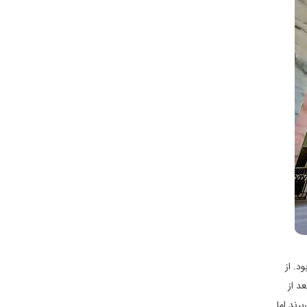
د بود. از
بعد از
رند اما