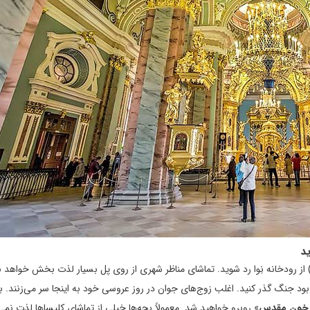
د
وباره به مرکز شهر برگردید و با عبور از پل «ترویتسکی» (Troitsky) از رودخانه نِوا رد شوید. تماشای مناظر شهری از روی پل بسیار لذت بخش خواه
رکی با شعله جاویدان و یادبود جنگ گذر کنید. اغلب زوج‌های جوان در روز عروسی خود به اینجا سر می‌زنند. 
 خون مقدس
» روبرو خواهید شد. معمولاً بچه‌ها خیلی از تماشای کلیساها لذت نمی‌ب