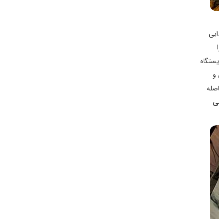
ابی
یستگاه
 و
اصله
ی