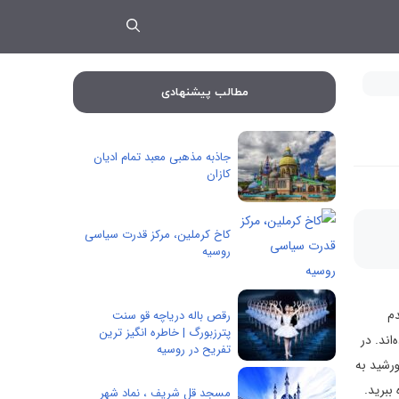
مطالب پیشنهادی
جاذبه مذهبی معبد تمام ادیان
کازان
کاخ کرملین، مرکز قدرت سیاسی
روسیه
دم
رقص باله دریاچه قو سنت
پترزبورگ | خاطره انگیز ترین
داستایوفسکی» (Dostoevsky)، «چایکوفسکی» یا «شوستاکوویچ» (Shostakovich) بوده‌اند. در
تفریح در روسیه
ورشید به
ببرید.
مسجد قل شریف ، نماد شهر