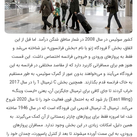
کشور سوئیس در سال 2008 در شمار مناطق شنگن درآمد. اما قبل از این
اتفاق، بخش F فرودگاه ژنو با نام «بخش فرانسوی» نیز شناخته می‌شد و
فقط به پروازهای ورودی و خروجی فرانسه اختصاص داشت. این قسمت
هنوز هم برای مسافرانی کاربرد دارد که از مقاصد مختلفی در فرانسه به این
فرودگاه می‌آیند و می‌خواهند بدون عبور از گمرک سوئیس، به طور مستقیم
به خاک فرانسه قدم بگذارند. همچنین بخش C ترمینال 1 را در سال 2017
خراب کردند تا جای کافی برای ترمینال جایگزین آن، یعنی «ایست وینگ»
(East Wing) باز شود که به احتمال قوی فعالیت خود را تا سال 2020 شروع
می‌کند. ترمینال 2، ترمینال قدیمی این فرودگاه است که در سال 1946 ساخته
شد؛ اما امروزه فقط برای پروازهای چارتر زمستانی از آن کمک می‌گیرند. به
همین دلیل، امکانات زیادی در این بخش وجود ندارد. مسافران پروازهای
ورودی، به این سمت آورده می‎شوند تا بعد از کنترل پاسپورت، چمدان خود را