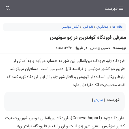
فتن
فهرست
ه
حتوا
جاذبه ها
»
جهانگردی
»
قاره اروپا
»
کشور سوئیس
معرفی فرودگاه کوانترین در ژنو سوئیس
نویسنده:
حسین یوسفی
در تاریخ:
2018/04/26
فرودگاه ژنو، فرودگاه بین‌المللی این شهر به حساب می‌آید و به آسانی از
طریق دو کشور سوئیس و فرانسه قابل دسترسی است. مسافران می‌توانند
بلیط رایگان استفاده از اتوبوس و قطار شهر ژنو را از این فرودگاه تهیه کنند که
البته محدودیت 80 دقیقه‌ای دارد.
فهرست
نمایش
«فرودگاه ژنو» (Geneva Airport)، فرودگاه بین‌المللی دومین شهر پرجمعیت
کشور
سوئیس
، یعنی شهر
ژنو
است و آن را با نام «فرودگاه کوانترین»