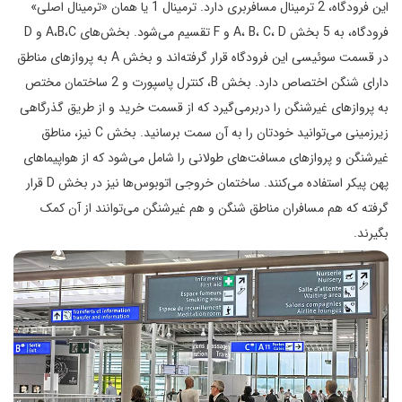
این فرودگاه، 2 ترمینال مسافربری دارد. ترمینال 1 یا همان «ترمینال اصلی»
فرودگاه، به 5 بخش A، B، C، D و F تقسیم می‌شود. بخش‌های A،B،C و D
در قسمت سوئیسی این فرودگاه قرار گرفته‌اند و بخش A به پروازهای مناطق
دارای شنگن اختصاص دارد. بخش B، کنترل پاسپورت و 2 ساختمان مختص
به پروازهای غیرشنگن را دربرمی‌گیرد که از قسمت خرید و از طریق گذرگاهی
زیرزمینی می‌توانید خودتان را به آن سمت برسانید. بخش C نیز، مناطق
غیرشنگن و پروازهای مسافت‌های طولانی را شامل می‌شود که از هواپیماهای
پهن پیکر استفاده می‌کنند. ساختمان خروجی اتوبوس‌ها نیز در بخش D قرار
گرفته که هم مسافران مناطق شنگن و هم غیرشنگن می‌توانند از آن کمک
بگیرند.