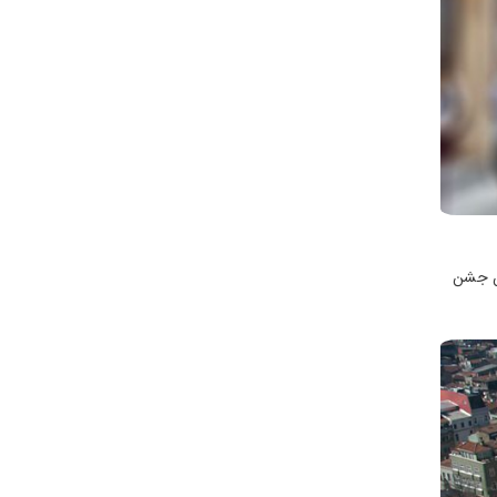
که توسط پیترو کانونیکا ساخته شده و در ۱۹۲۸ برپا شده است. این بنای یاد بود ۵ امین جشن