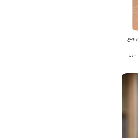
ن جمع
 شده