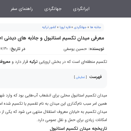
فتن
ایرانگردی
جهانگردی
راهنمای سفر
ه
حتوا
جاذبه ها
»
جهانگردی
»
قاره اروپا
»
کشور ترکیه
معرفی میدان تکسیم استانبول و جاذبه های دیدنی ا
نویسنده:
حسین یوسفی
در تاریخ:
07/30
تکسیم منطقه‌ای است که در بخش اروپایی
ترکیه
قرار دارد و
معروفت
فهرست
نمایش
میدان تکسیم استانبول محلی برای انشعاب آب‌هایی بود که وارد شهر ا
همین امر سبب نام‌گذاری این میدان به نام تقسیم یا تکسیم شده ا
میدان تکسیم به خیابان معروف استقلال منتهی می شود که یکی از 
امکانات زیادی برای حمل و نقل عمومی دارد.
تاریخچه میدان تکسیم استانبول