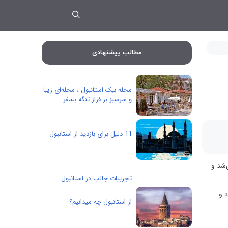
مطالب پیشنهادی
محله ببک استانبول ، محله‌ای زیبا
و سرسبز بر فراز تنگه بسفر
11 دلیل برای بازدید از استانبول
‌شد و
تجربیات جالب در استانبول
 و
از استانبول چه میدانیم؟