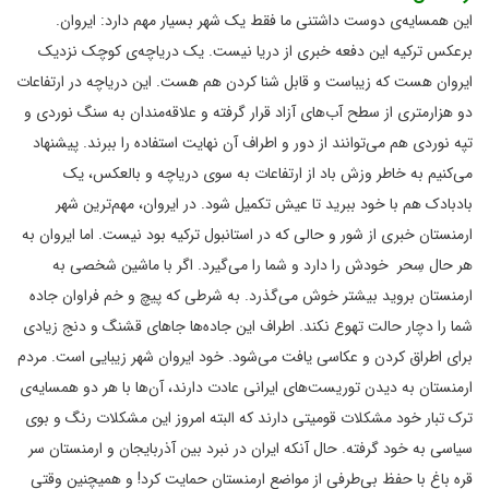
این همسایه‌ی دوست داشتنی ما فقط یک شهر بسیار مهم دارد: ایروان.
برعکس ترکیه این دفعه خبری از دریا نیست. یک دریاچه‌ی کوچک نزدیک
ایروان هست که زیباست و قابل شنا کردن هم هست. این دریاچه در ارتفاعات
دو هزارمتری از سطح آب‌های آزاد قرار گرفته و علاقه‌مندان به سنگ نوردی و
تپه نوردی هم می‌توانند از دور و اطراف آن نهایت استفاده را ببرند. پیشنهاد
می‌کنیم به خاطر وزش باد از ارتفاعات به سوی دریاچه و بالعکس، یک
بادبادک هم با خود ببرید تا عیش تکمیل ‌شود. در ایروان، مهم‌ترین شهر
ارمنستان خبری از شور و حالی که در استانبول ترکیه بود نیست. اما ایروان به
هر حال سِحر خودش را دارد و شما را می‌گیرد. اگر با ماشین شخصی به
ارمنستان بروید بیشتر خوش می‌گذرد. به شرطی که پیچ و خم فراوان جاده
شما را دچار حالت تهوع نکند. اطراف این جاده‌ها جاهای قشنگ و دنج زیادی
برای اطراق کردن و عکاسی یافت می‌شود. خود ایروان شهر زیبایی است. مردم
ارمنستان به دیدن توریست‌های ایرانی عادت دارند، آن‌ها با هر دو همسایه‌ی
ترک تبار خود مشکلات قومیتی دارند که البته امروز این مشکلات رنگ و بوی
سیاسی به خود گرفته. حال آنکه ایران در نبرد بین آذربایجان و ارمنستان سر
قره باغ با حفظ بی‎‌طرفی از مواضع ارمنستان حمایت کرد! و همیچنین وقتی