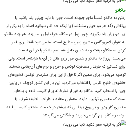
ماکائو
رفتن به ماکائو نسبتاً ماجراجویانه است، چون یا باید چینی بلد باشید یا
پرتغالی (که هر دو خیلی مشکلند) یا اینکه حد اقل بتوانید اعداد را به یکی از
این دو زبان یاد بگیرید. چون پول در ماکائو حرف اول را می‌زند. هر چند ماکائو
به عنوان لاس‌وگاس مشرق زمین مطرح است، اما می‌شود فقط برای قمار
کردن به ماکائو نرفت و به همین دلیل هم اسم ماکائو را در این لیست
می‌بینید. پرواز به ماکائو و همین طور رزرو هتل در آن‌جا هزینه‌بر است. ولی
برای کسانی که طرفدار مسافرت لوکس و خرج و برج‌های آن‌چنانی هستند
توصیه می‌شود. برای همین اگر تا قبل از این برای سفرهای لوکس کشورهای
حاشیه‌ی خلیج فارس را انتخاب می‌کردید این بار این کشور کوچک در پایین
چین را انتخاب کنید. ماکائو به غیر از قمارخانه پر از کلیسا، قلعه و بناهایی
است که معماری ترکیبی دارند. معماری معابد با طراحی لطیف شرقی با
معماری کاربردی و بی‌روح پرتغالی که بیشتر در خدمت ساختن کلیسا و قلعه
بود؛ در ماکائو بهم گره می‌خورند و شگفتی می‌آفرینند.