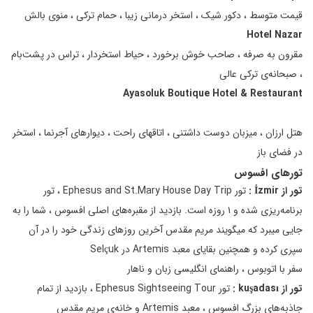
قیمت متوسط ، دکور شیک ، استخر درمانی زیبا ، حمام ترکی ، منوی بالش
Hotel Nazar
مقرون به صرفه ، صاحب خوش برخورد ، حیاط استخردار ، تراس در پشت‌بام
، صبحانه‌ی ترکی عالی
Ayasoluk Boutique Hotel & Restaurant
هتل ارزان ، میزبان دوست داشتنی ، اتاقهای راحت ، دیوارهای آجرنما ، استخر
در فضای باز
تورهای افسوس
تور از
İzmir
:
تور Ephesus and St.Mary House Day Trip ، تور
برنامه‌ریزی شده و ۱ روزه است. بازدید از مقبره‌های اصلی افسوس ، شما را به
جایی میبرد که میگویند مریم مقدس آخرین روزهای زندگی خود را در آن
سپری کرده و همچنین بقایای معبد Artemis در Selçuk
سفر با اتوبوس ، راهنمای انگلیسی زبان و ناهار
تور از
kuşadası
:
تور Ephesus Sightseeing Tour ، بازدید از تمام
جاذبه‌های بزرگ افسوس ، معبد Artemis و خانه‌‌ی مریم مقدس