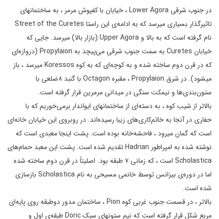
در جنوب شرقی Lower Agora ، خیابان با کفپوش مرمر ، به ساختمانهای
تاثیرگذار بسیاری میرسد که به ادامه‌ی این راستا Street of the Curetes
نام گرفته است که به بالا و Upper Agora (بازار بالا) میرسد. جایی که
خیابان Curetes به سمت جنوب شرقی می‌پیچد به Propylaion (دروازه‌ای
که در قرن دوم ساخته شده و به کوچه‌ای که به کوه Koressos میرسد ، باز
میشود). در شرق Propylaion ، مقبره Octagon با گنبد ۸ضلعی با
ستون‌بندی‌ها و نیمکت سنگی در میدانی مرمرین قرار گرفته است.
بالاتر از شیب کوه ، به دسته‌ای از ساختمانهای ایواندار برمی‌خوریم که با
حفاری در آنجا به خاتم‌کاری‌های زیبا رسیده‌اند. در روبروی این خیابان خانه‌ای
است که گمان میرود ، فاحشه‌خانه بوده است. پشت اینجا معبدی است که
نوشته شده به امپراطور Hadrian تقدیم شده است. پشت این معبد حمام‌های
Scholastica است ، که زمانی ۷ طبقه بود. اصلیتاً در قرن دوم ساخته شده
اما در دوره‌ی بیزانس توسط خانمی مسیحی به نام Scholastica بازسازی
شده است.
بالاتر ، در قسمت جنوب غربی کوه Pion ، ساختمان مدور دوطبقه روی پایه‌ای
مربع شکل قرار گرفته است که نیم ستونهای سبک Doric طبقه‌ی اول و