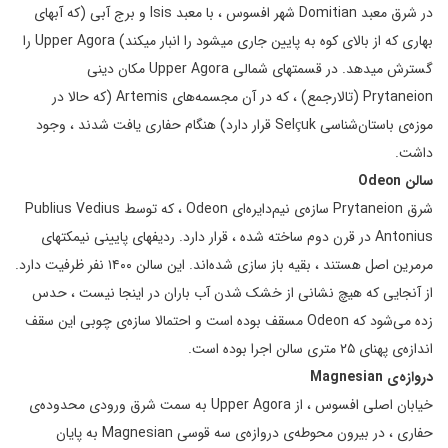
در شرق معبد Domitian شهر افسوس ، با معبد Isis و برج آبی (که آبهای
بهاری که از بالای کوه به پایین جاری میشود را انبار میکند) Upper Agora را
گسترش میدهد. در قسمتهای شمالی Upper Agora مکان دینی
Prytaneion (تالارجمع) ، که در آن مجسمه‌های Artemis (که حالا در
موزه‌ی باستان‌شناسی Selçuk قرار دارد) هنگام حفاری یافت شدند ، وجود
داشت.
سالن
Odeon
شرق Prytaneion سازه‌ی نیم‌دایره‌ای Odeon ، که توسط Publius Vedius
Antonius در قرن دوم ساخته شده ، قرار دارد. ردیفهای پایینی نیمکتهای
مرمرین اصل هستند ، بقیه باز سازی شده‌اند. این سالن ۱۴۰۰ نفر ظرفیت دارد.
از آنجایی که هیچ نشانی از خشک شدن آب باران در اینجا نیست ، حدس
زده می‌شود که Odeon مسقف بوده است و احتمالا سازه‌ی چوبی این سقف
اندازه‌ی پهنای ۲۵ متری سالن اجرا بوده است.
دروازه‌ی
Magnesian
خیابان اصلی افسوس ، از Upper Agora به سمت شرق ورودی محدوده‌ی
حفاری ، در بیرون محوطه‌ی دروازه‌ی سه قوسی Magnesian به پایان