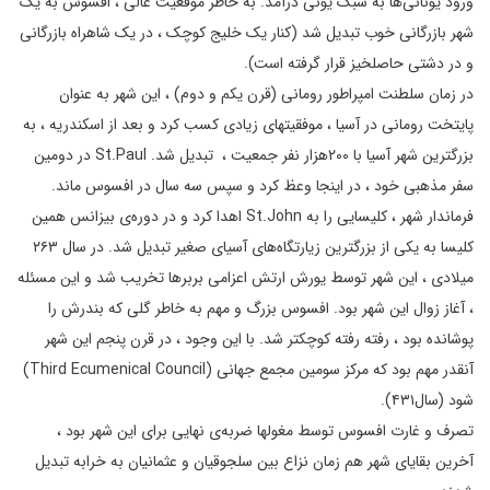
ورود یونانی‌ها به سبک یونی درآمد. به خاطر موقعیت عالی ، افسوس به یک
شهر بازرگانی خوب تبدیل شد (کنار یک خلیج کوچک ، در یک شاهراه بازرگانی
و در دشتی حاصلخیز قرار گرفته است).
در زمان سلطنت امپراطور رومانی (قرن یکم و دوم) ، این شهر به عنوان
پایتخت رومانی در آسیا ، موفقیتهای زیادی کسب کرد و بعد از اسکندریه ، به
بزرگترین شهر آسیا با ۲۰۰هزار نفر جمعیت ، تبدیل شد. St.Paul در دومین
سفر مذهبی خود ، در اینجا وعظ کرد و سپس سه سال در افسوس ماند‌.
فرماندار شهر ، کلیسایی را به St.John اهدا کرد و در دوره‌ی بیزانس همین
کلیسا به یکی از بزرگترین زیارتگاه‌های آسیای صغیر تبدیل شد. در سال ۲۶۳
میلادی ، این شهر توسط یورش ارتش اعزامی بربرها تخریب شد و این مسئله
، آغاز زوال این شهر بود. افسوس بزرگ و مهم به خاطر گلی که بندرش را
پوشانده بود ، رفته رفته کوچکتر شد. با این وجود ، در قرن پنجم این شهر
آنقدر مهم بود که مرکز سومین مجمع جهانی (Third Ecumenical Council)
شود (سال۴۳۱).
تصرف و غارت افسوس توسط مغولها ضربه‌ی نهایی برای این شهر بود ،
آخرین بقایای شهر هم زمان نزاع بین سلجوقیان و عثمانیان به خرابه‌ تبدیل