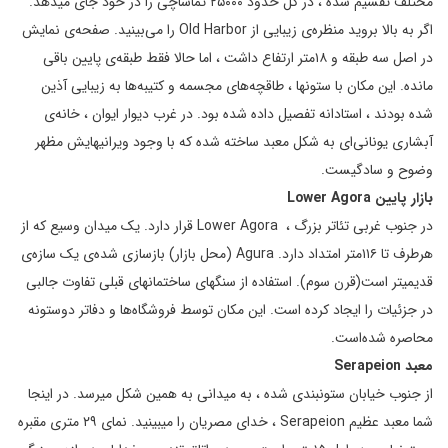
مختلف تقسیم شده ، در کل حدود ۲۵۰۰۰ تماشاچی را در خود جای میدهد.
اگر به بالا بروید منظره‌ی زیبایی از Old Harbor را می‌بینید. صفحه‌ی نمایش
در اصل سه طبقه‌ و ۱۸متر ارتفاع داشت ، اما حالا فقط طبقه‌ی پایین باقی
مانده. این مکان با ستونها ، طاقچه‌های مجسمه و کتیبه‌ها به زیبایی آذین
شده بودند ، استادانه تفصیل داده شده بود. در غرب دیوار ایوان ، خانه‌ی
آبشاری یونانی‌ای به شکل معبد ساخته شده که با وجود ویرانیهایش مظهر
وضوح و سادگیست.
بازار پایین
Lower Agora
در جنوب غربی تئاتر بزرگ ، Lower Agora قرار دارد. یک میدان وسیع که از
هرطرف تا ۱۱۶متر امتداد دارد. Agura (محل بازار) بازسازی شده‌ی یک سازه‌‌ی
قدیمیتر است(قرن سوم). استفاده از سنگهای ساختمانهای قبلی تفاوت جالبی
در جزئیات را ایجاد کرده است. این مکان توسط فروشگاه‌ها و دفاتر دوستونه
محاصره شده‌است.
معبد
Serapeion
از جنوب خیابان ستونبندی شده ، به میدانی به همین شکل میرسد. در اینجا
شما معبد عظیم Serapeion ، خدای مصریان را میبینید. نمای ۲۹ متری مقبره