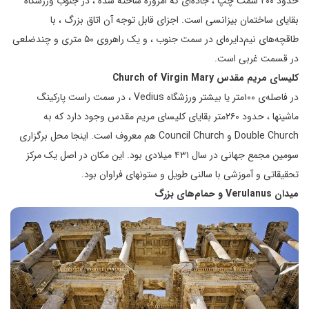
حدود ۲۰۰ سمت چپ ، جاده‌ای که امروزه ساخته شده ، در جنوب ورزشگاه
بقایای ساختمان بیزانسی است. اجزای قابل توجه آن اتاق بزرگ ، با
طاقچه‌های نیم‌دایره‌ای در سمت جنوب ، و یک راهروی ۵۰ متری و چندضلعی
در قسمت غربی است.
کلیسای مریم مقدس
Church of Virgin Mary
در فاصله‌ی ۱۰۰متر یا بیشتر ورزشگاه Vedius ، در سمت راست پارکینگ
ماشینها ، حدود ۲۶۰متر بقایای کلیسای مریم مقدس وجود دارد که به
Double Church و Council Church هم معروف است. اینجا محل برگزاری
سومین مجمع جهانی در سال ۴۳۱ میلادی بود. این مکان در اصل یک مرکز
تحقیقاتی و آموزشی با سالنی طویل و ستونهای فراوان بود.
میدان
Verulanus
و حمام‌های بزرگ