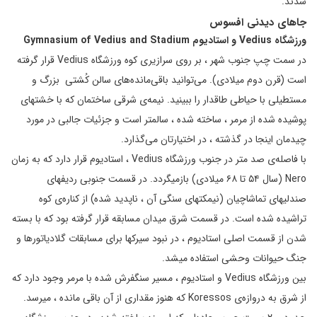
شدند.
جاهای دیدنی افسوس
ورزشگاه
Vedius
و استادیوم
Gymnasium of Vedius and Stadium
در سمت چپ جنوب شهر ، بر روی سرازیری کوه ورزشگاه Vedius قرار گرفته
است (قرن دوم میلادی). می‌توانید باقی‌مانده‌های سالن کُشتی بزرگ و
مستطیلی با حیاطی طاقدار را ببینید. نیمه‌ی شرقی ساختمان که با خشتهای
پوشیده شده از مرمر ، ساخته شده ، سالمتر است و جزئیات جالبی در مورد
چیدمان اینجا در گذشته ، در اختیارتان می‌گذارد.
با فاصله‌ی صد متر در جنوب ورزشگاه Vedius ، استادیوم قرار دارد که به زمان
Nero (سال ۵۴ تا ۶۸ میلادی) بازمیگردد. در قسمت جنوبی ردیفهای
صندلیهای تماشاچیان (نیمکتهای سنگی آن ، ناپدید شده) از کناره‌ی کوه
تراشیده شده است. در قسمت شرق میدان مسابقه قرار گرفته بود که با بسته
شدن از قسمت اصلی استادیوم ، در نبود سیرکها برای مسابقات گلادیاتورها و
جنگ حیوانات وحشی استفاده میشد.
بین ورزشگاه Vedius و استادیوم ، مسیر سنگفرش شده با مرمر وجود دارد که
از شرق به دروازه‌ی Koressos که هنوز مقداری از آن باقی مانده ، میرسد.