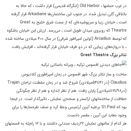
در غرب حمامها ، Old Harbor (لنگرگاه قدیمی) قرار داشت ، که حالا به
باتلاقی گلی تبدیل شده. در جنوب این ساختمان‌ها Arkadiane قرار گرفته
است ، خیابان زیبا و سرپوشیده‌ای که از سمت شرق خلیج به Great
Theatre که روبروی میدان طویل است ، می‌رسد. ارزش این خیابان باشکوه
که توسط Arcadius (اولین امپراطور شرقی) در سال ۴۰۰ میلادی ساخته شده
، با دروازه‌های زیبایی که در دو طرف خیابان قرار گرفته‌اند ، افزایش یافت.
تئاتر بزرگ
Great Theatre
ساخت و ساز تئاتر بزرگ شهر افسوس در زمان امپراطوری کلادیوس
Claudius (در ۴۱تا۵۴میلادی) شروع شد و در زمان سلطنت تراجان Trajan
(در۹۸تا۱۱۷میلادی) پایان یافت. هم از نظر اندازه و هم از نظر چگونگی
حفاظت از ساختمانهای ارکستر و صحنه‌ی نمایش ، تاثیرگذار است. در اینجا
بود که St.Paul برعلیه آیین آرتمیس وعظ کرد و صنف نقره‌سازها را برای
وجود معابد این آیین ، مقصر دانست.
هر کدام از سالنهای نمایش ۲۲ردیف صندلی داشتند و با ۱۲ راه‌پله به قسمتهای