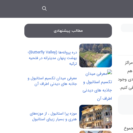
مطالب پیشنهادی
دره پروانه‌ها (Butterfly Valley)؛
بهشت پنهان مدیترانه در فتحیه
راکز
ترکیه
 هم
معرفی میدان تکسیم استانبول و
ادی وجود
جاذبه های دیدنی اطراف آن
ی کنیم.
موزه پرا استانبول ، از موزه‌های
هنری و بسیار زیبای استانبول
مجموع