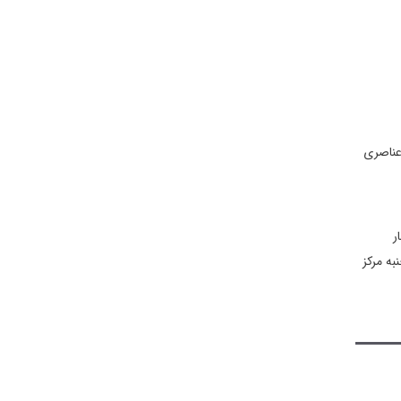
 عناصری
ر
به مرکز