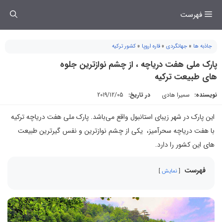
فتن
فهرست
ه
حتوا
جاذبه ها
»
جهانگردی
»
قاره اروپا
»
کشور ترکیه
پارک ملی هفت دریاچه ، از چشم نوازترین جلوه
های طبیعت ترکیه
نویسنده:
سمیرا هادی
در تاریخ:
2019/12/05
این پارک در شهر زیبای استانبول واقع می‌باشد. پارک ملی هفت دریاچه ترکیه
با هفت دریاچه سحرآمیز، یکی از چشم نوازترین و نفس گیرترین طبیعت
های این کشور را دارد.
فهرست
نمایش