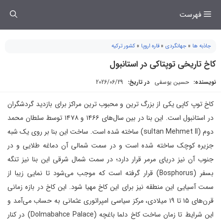
فتن
فهرست
ه
حتوا
جاذبه ها
»
جهانگردی
»
قاره اروپا
»
کشور ترکیه
کاخ تاریخی توپتاکی در استانبول
نویسنده:
حسین یوسفی
در تاریخ:
2026/06/29
کاخ توپ کاپی یکی از بزرگ ‌ترین و محبوب ‌ترین مراکز برای بازدید گردشگران
در استانبول است. این بنا در بین سال‌های ۱۴۶۶ و ۱۴۷۸ توسط سلطان محمد
دوم (sultan Mehmet II) ساخته ‌شده است. ساخت این بنا بر روی یک ‌شبه
جزیره کوچک ساخته ‌شده است و در سمت شمالی آن دماغه طلایی و در
جنوب آن نیز دریای مرمر قرار دارد؛ در سمت شمال شرقی این بنا نیز تنگه
بسفر (Bosphorus) قرار گرفته است که موجب می‌شود تا نمایی زیبا از
سمت آسیایی این منطقه نیز برای این کاخ مهیا شود. این کاخ در بازه زمانی
قرن‌های ۱۵ تا ۱۹ میلادی، مرکز سیاسی امپراتوری عثمانی به ‌حساب می‌آمد و
این شرایط تا زمان ساخت کاخ دلما باغچه (Dolmabahce Palace) در کنار