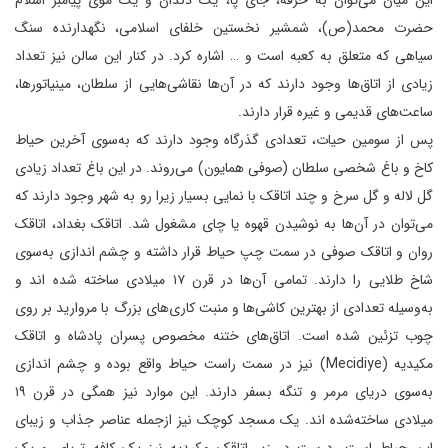
حضرت محمد(ص)، شمشیر نخستین خلفای اسلامی، نگهدارنده سنگ
سیاهی که متعلق به کعبه است و … اشاره کرد. در کنار این سالن نیز تعداد
زیادی از اتاق‌ها وجود دارند که در آن‌ها نقاشی‌هایی از سلطان، مینیاتورها،
ساعت‌های قدیمی و غیره قرار دارند.
پس از سومین حیات، تعدادی گذرگاه وجود دارند که به‌سوی آخرین حیاط
کاخ و باغ شخصی سلطان (صوفی همایون) می‌روند. در این باغ تعداد زیادی
گل لاله و گل سرخ و چند اتاقک با نمایی بسیار زیرا رو به شهر وجود دارند که
می‌توان در آن‌ها به نوشیدن قهوه یا چای مشغول شد. اتاقک بغداد، اتاقک
روان و اتاقک صوفی در سمت چپ حیاط قرار داشته و چشم ‌اندازی به‌سوی
شاخ طلایی را دارند. تمامی آن‌ها در قرن ۱۷ میلادی ساخته ‌شده اند و
به‌وسیله تعدادی از بهترین کاشی‌ها و منبت ‌کاری‌های بزرگ با مروارید بر روی
چوب تزئین شده است. اتاق‌های ختنه مخصوص پسران پادشاه و اتاقک
مکیدیه (Mecidiye) نیز در سمت راست حیاط واقع بوده و چشم ‌اندازی
به‌سوی دریای مرمر و تنگه بسفر دارند. این موارد نیز همگی در قرن ۱۹
میلادی ساخته‌شده اند. یک مسجد کوچک نیز ازجمله عناصر جذاب و زیبای
این حیاط است. درست در زیر اتاقک مکیدیه نیز یک کافه ‌تریای و یک