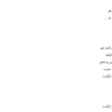
هر
 و …
کنند هر
ختلف
یر و تخم
د سیب
ترکیب
 ترکیب