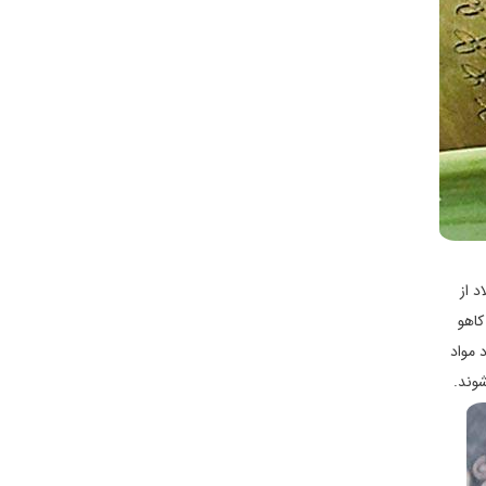
د از
کاهو
 مواد
شوند.