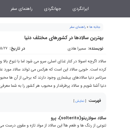
فتن
ایرانگردی
جهانگردی
راهنمای سفر
ه
حتوا
جاذبه ها
»
راهنمای سفر
بهترین سالادها در کشورهای مختلف دنیا
نویسنده:
سمیرا هادی
در تاریخ:
05/27
سالاد اگرچه اصولا در کنار غذای اصلی سرو می شود اما با تنوع بالا 
کرده است. خوبی سالاد این است که هرکس می تواند سالاد مورد علا
سرتاسر دنیا سالادهای بیشماری وجود دارند که برخی از آن ها محبو
دنیا آشنا شویم و سالاد پرطرفدار و محبوب هر کشور را به شما معرفی 
فهرست
نمایش
سالاد سولاریتو(solterito)، پرو
تنوعی از رنگ ها و طعم ها! این سالاد از مواد تازه و مقوی درست م