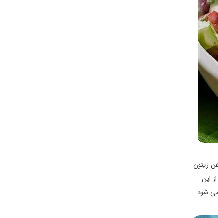
غن زیتون
ز این
 می شود