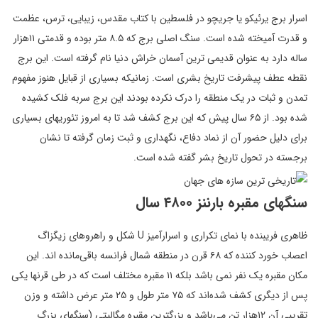
اسرار برج یرئیکو یا جریچو در فلسطین با کتاب مقدس، زیبایی، ترس، عظمت
و قدرت آمیخته شده است. سنگ اصلی برج که ۸.۵ متر بوده و قدمتی ۱۱هزار
ساله دارد به عنوان قدیمی ترین آسمان خراش دنیا نام گرفته است. این برج
نقطه عطف پیشرفت تاریخ بشری است. زمانیکه بسیاری از قبایل هنوز مفهوم
تمدن و ثبات در یک منطقه را درک نکرده بودند این برج سربه فلک کشیده
شده بود. از ۶۵ سال پیش که این برج کشف شد تا به امروز تئوریهای بسیاری
برای دلیل حضور آن از نماد دفاع، نگهداری و ثبت زمان گرفته تا نشان
برجسته در تحول تاریخ بشر گفته شده است.
سنگهای مقبره بارننز ۴۸۰۰ سال
ظاهری فریبنده با نمای تکراری و اسرارآمیز U شکل و راهروهای زیگزاگ
اعصاب خورد کننده که ۶۸ قرن در منطقه شمال فرانسه باقی‌مانده اند. این
مکان مقبره یک نفر نمی باشد بلکه ۱۱ مقبره مختلف است که در طی قرنها یکی
پس از دیگری کشف شده‌اند که ۷۵ متر طول و ۲۵ متر عرض داشته و وزن
تقریبی آن ۱۲هزار تن می‌باشد و بزرگترین مقبره مگالیتی (سنگهای بزرگ