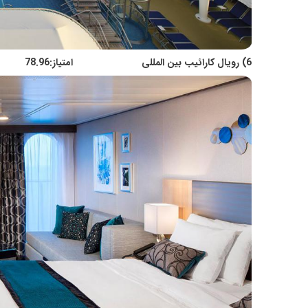
6) رویال کارائیب بین المللی امتیاز:78.96