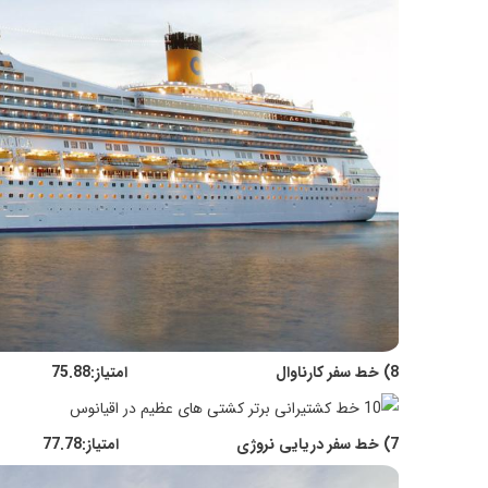
8) خط سفر کارناوال امتیاز:75.88
7) خط سفر دریایی نروژی امتیاز:77.78