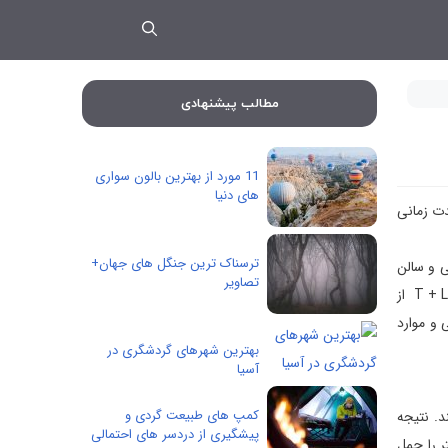
مطالب پیشنهادی
11 مورد از بهترین بالون سواری
های دنیا
دت زمانی
ترسناک ترین جنگل های جهان+
ی و سالن
تصاویر
های شام. بنابراین، دقیقا مگا کشتی چیست و چگونه خوانندگان تصمیم می گیرند کدام یک از بهترین ها هستند؟ همه ساله برای نظرسنجی جهانی، T + L از
 و موارد
بهترین شهرهای گردشگری در
آسیا
کمپ های طبیعت گردی و
د. نتیجه
پیشگیری از دردسر های احتمالی
شتی هایی هستند که می توانند 2200 مسافر یا بیشتر را حمل