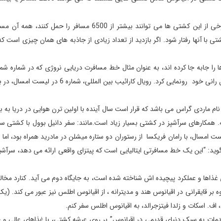
در حالی که ممکن است 2200 مسافر بسیار زیاد به نظر برسد، برخی از این کشتی ها می توانند بیشتر از 6500 مسافر ر
ی با آنها رفتار شود. اگر بازدید از تعداد زیادی از جاذبه های همان چیزی است ک
دارد، اخیرا از نوسازی Joy نروژی با برچسب لیزری و پیست اتومبیل رانی خود رونمایی کرد. رویال کارائیب بین 
یک کشتی جدید به نام ماردی گراس می باشد که قرار است سال آینده با اولین ترن هوایی در دریا به 
همکارهای سرآشپز در کشتی بسیار زیاد است.مانند: سفر دانیل بوول با کشتی سل
مسال، با رامان فریکسا از رستوران دو ستاره میشلن در مادرید همراه بود، اما
وید: “این یک خط مسافرتی ایتالیایی است که پیتزای واقعی ارائه می دهد، سرآشپ
ذاها و عملکرد پیچیده اش شناخته شده است، به جایگاه دوم می آید. کنارد مخا
گترین کشتی خود، ملکه ماری 2، است که علاوه بر قایقرانی در اقیانوس هند و مدیترانه ، از اقیانوس اطلس نیز عبور می کند.
. اسکات و زلدا فیتزجرالد، به اقیانوس اطلس سفر کنم.
“خدمات به سبک دنیای قدیمی در اقیانوس” بر روی عرشه کشتی، با غذاهای عالی و