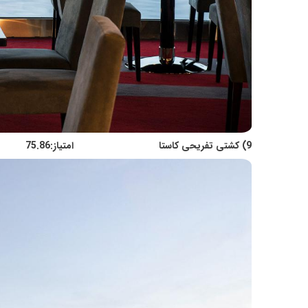
9) کشتی تفریحی کاستا امتیاز:75.86