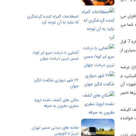
ا حمل کنند، همه آن مسافران می
اصطلاحات گمراه کننده گردشگری
که نباید به آن توجه کرد
ه شما می
بسیاری از بهترین کشتی های مسافرتی با گزینه های سرگرمی مرزها را جابه جا کرده اند، به عنوان مثال خط مسافرت دریایی نروژی که در شماره شماره 7 قرار
المللی، شماره 6 در لیست امسال، در بسیاری از
آشنایی با درخت سرو ابر کوه/
مسن ترین درخت جهان
بازار عرضه
بریتی، و
۲۲ شهر دیواری شگفت انگیز
 شهرت آن
جهان
زها خمیر
مکان های کشف نشده اروپا،
سفری مقرون به صرفه
لف کلیشه
 (یک خواننده
جاذبه های دیدنی مسیر تهران
تبریز با اتوبوس
 چای لذت