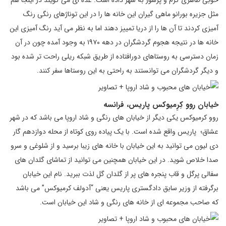
خوبی ظاهری گرم و پرشور به شهر داده است. عده ای می گویند در اینجا هم
مثل جزیره بورانو ماهی گیران این خانه ها را در این توناژهای رنگی رنگ
آمیزی کردند تا آن ها را از دریا تمییز دهند اما به نظر می آید رنگ آمیزی این
خانه ها در نتیجه هجوم گردشگران در دهه ۱۹۷۰ به وجود آمده چون در آن
زمان دسترسی به روستاهای دورافتاده از طریق شبکه ریلی راحت تر شده بود
و دیگر گردشگران می توانستند به راحتی به این روستاها سفر کنند.
خیابان روو کِرِمیوکس پاریس، فرانسه
روو کرمیوکس یکی دیگر از خیابان های رنگی و شاد اروپا می باشد که در شهر
عشاق؛ پاریس واقع شده است. با یک پیاده روی کوتاه از محله دوازدهم گار
دی لیون می توانید به این خیابان با خانه های زیبا برسید و از شلوغی و سرو
صدا خلاص شوید. در این خیابان همچنین می توانید از تماشای گلدان های
سفالی پرگل و قاب پنجره های پر از گلدان گل لذت ببرید. نام این خیابان
برگرفته از وزیر سابق دادگستری پاریس یعنی “آدولف کرمیوکس” می باشد
که صاحب مجموعه ای از خانه های رنگی و شاد این خیابان است.