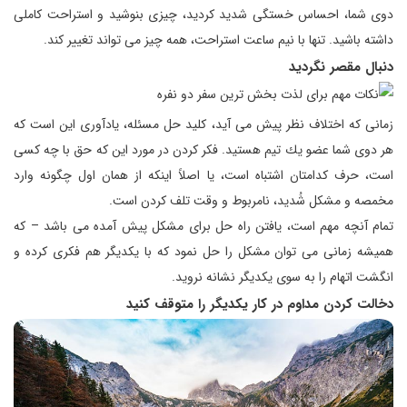
دوی شما، احساس خستگی شدید كردید، چیزی بنوشید و استراحت كاملی
داشته باشید. تنها با نیم ساعت استراحت،‌ همه چیز می تواند تغییر كند.
دنبال مقصر نگردید
زمانی كه اختلاف نظر پیش می آید، كلید حل مسئله، یادآوری این است كه
هر دوی شما عضو یك تیم هستید. فكر كردن در مورد این كه حق با چه كسی
است، حرف كدامتان اشتباه است،‌ یا اصلاً اینكه از همان اول چگونه وارد
مخمصه و مشكل شُدید، نامربوط و وقت تلف كردن است.
تمام آنچه مهم است، یافتن راه حل برای مشكل پیش آمده می باشد – كه
همیشه زمانی می توان مشكل را حل نمود كه با یكدیگر هم فكری كرده و
انگشت اتهام را به سوی یكدیگر نشانه نروید.
دخالت كردن مداوم در كار یكدیگر را متوقف كنید