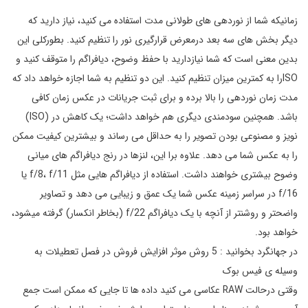
زمانیکه شما از نوردهی های طولانی مدت استفاده می کنید، نیاز دارید که
دیگر بخش های سه بعد درمعرض قرارگیری نور را تنظیم کنید. بطورکلی این
بدین معنی است که شما نیازدارید با حفظ وضوح، دیافراگم را متوقف کنید و
ISOرا به کمترین میزان تنظیم کنید. این دو تنظیم به شما اجازه خواهد داد که
مدت زمان نوردهی را بالا برده و برای ثبت جریانات در عکس زمان کافی
باشد. همچنین سودمندی دیگری هم خواهد داشت؛ یک کاهش در (ISO)
نویز و مصنوعی بودن تصویر را به حداقل می رساند و بیشترین کیفیت ممکن
را به عکس شما می دهد. علاوه برا این، لنزها در رنج دیافراگم های میانی
وضوح بیشتری خواهند داشت. استفاده از دیافراگم هایی مثل f/8، f/11 یا
f/16 در سراسر زمینه عکس شما یک عمق و زیبایی می دهد و تصاویر
واضحتر و روشنتر از آنچه با یک دیافراگم f/22 (بخاطر انکسار) گرفته می­شود،
خواهد بود.
در جهانگرد بخوانید : 5 روش موثر افزایش فروش در فصل تعطیلات به
وسیله ی فیس بوک
وقتی درحالت RAW عکاسی می کنید داده ها تا جایی که ممکن است جمع