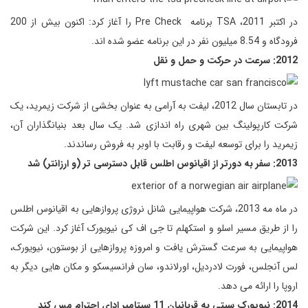
در اکتبر 2011، TSA برنامه Pre Check را آغاز کرد: اکنون بیش از 200
فرودگاه و 8.54 میلیون نفر در این برنامه عضو شده اند.
2012: سرعت در حرکت و حمل و نقل
در تابستان سال 2012، لیفت به آرامی به عنوان بخشی از شرکت زیمرید، یک
شرکت کارپولینگ بین شهری راه اندازی شد. یک سال بعد بنیانگذاران آن،
زیمرید را برای توسعه لیفت و رقابت با اوبر به فروش رساندند.
2013: سفر به دورتر از اقیانوس اطلس قابل دسترسی تر (و ارزانتر) شد
در ماه مه 2013، شرکت هواپیمایی شانل نروژی پروازهایی به اقیانوس اطلس
را از طریق مسیر اسلو و استکهلم تا جی اف کی نیویورک آغاز کرد. این شرکت
هواپیمایی به سرعت گسترش یافت و امروزه پروازهایی از بوستون، نیویورک،
لس آنجلس، فورت لادردیل، اورلاندو، سان فرانسیسکو و مکان هایی دیگر به
اروپا را ارائه می دهد.
2014: نیویورک سیتی به قربانیان 11 سپتامبر ادای احترام مس کند