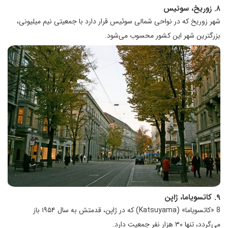
۸. زوریخ، سوئیس
شهر زوریخ که در نواحی شمالی سوئیس قرار دارد با جمعیتی نیم میلیونی،
بزرگترین شهر این کشور محسوب می‌شود.
۹. کاتسویاما، ژاپن
8 «کاتسویاما» (Katsuyama) که در ژاپن، قدمتش به سال ۱۹۵۴ باز
می‌گردد، تنها ۳۰ هزار نفر جمعیت دارد.