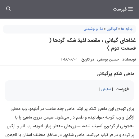
فتن
فهرست
ه
حتوا
جاذبه ها
»
گوناگون
»
غذا و نوشیدنی
غذاهای گیلانی ، مقصد لذیذ شکم گردها (
قسمت دوم )
نویسنده:
حسین یوسفی
در تاریخ:
2018/06/02
ماهی شکم‌ پرگیلانی
فهرست
نمایش
برای تهیه‌ی این ماهی شکم پر ابتدا ماهی چند ساعت در آبلیمو، رب محلی
ازگیل و رب گوجه خوابانیده و طعم دار می‌شود. سپس درون ماهی را با
معجونی از گردوی آسیاب شده، سبزی‌های معطر، پیاز، ادویه، رب انار و ازگیل
پر کرده و در فر کباب می‌کنند. ماهی شکم‌پر در مناطق مختلف استان با نام‌های