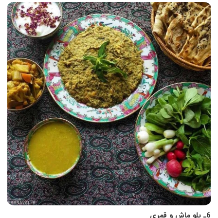
6ـ پلو ماش و قمری