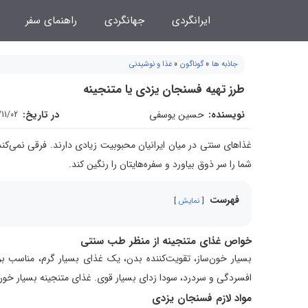
فتن
ایرانگردی
جهانگردی
راهنمای سفر
ه
حتوا
جاذبه ها
»
گوناگون
»
غذا و نوشیدنی
طرز تهیه فسنجان یزدی یا متنجینه
نویسنده:
حسین یوسفی
در تاریخ:
/11/02
غذاهای سنتی در میان ایرانیان محبوبیت زیادی دارند. فرقی نمی‌ک
شما را سر ذوق بیاورد و سفره‌هایتان را رنگین کند.
فهرست
نمایش
خواص غذای متنجینه از منظر طب سنتی
بسیار خون‌ساز، تقویت‌کننده بدن، یک غذای بسیار گرم، مناسب بر
افسردگی و سردرد، سودا زدای بسیار قوی. غذای متنجینه بسیار خون
مواد لازم فسنجان یزدی