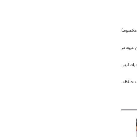
هال مخصوصاً
 میوه در
هیدرات‌کربن
ف حافظه،