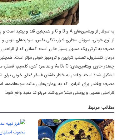
به سرشار از ویتامین‌های A و B و C و همچ
از نوع خونی، سوزش مجاری ادرار، تنگی نفس، سردردهای مزمن و ا
مصرف به ترش یک مسهل بسیار عالی است. کسانی که از ناراحتی افسرد
درمان کلسترول، تصلب شرایین و ترومبوز خونی مؤثر است. همچنین خ
چغندر حاوی ویتامین‌های: A، B، C و عناص
تشکیل شده است. چغندر به خاطر داشتن فسفر غذای خوبی برای تق
مصرف چغندر برای افرادی که به بیماری‌هایی مانند سوءهاضمه، اسه
ناراحتی عصبی و پوستی مبتلا می‌باشند می‌تواند مفید واقع شود.
مطالب مرتبط