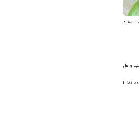
وشت سفید
نید و هل
د غذا را