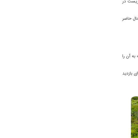
 در سال های 1850 و در فاصله کمی از تریست در
حال حاضر
به آن را
ی بازدید