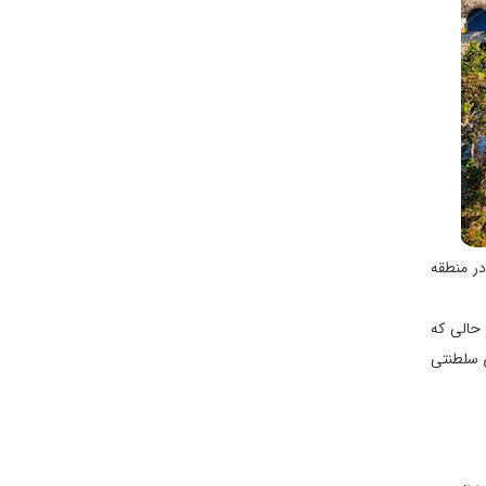
، در منطقه
الی که
ی سلطنتی