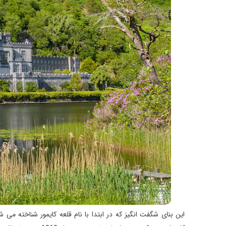
این بنای شگفت انگیز که در ابتدا با نام قلعه کایمور شناخته می