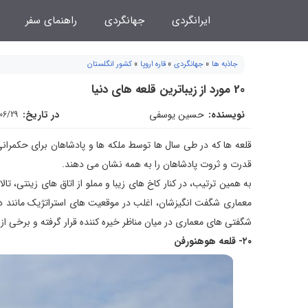
فتن
ایرانگردی
جهانگردی
راهنمای سفر
ه
حتوا
جاذبه ها
»
جهانگردی
»
قاره اروپا
»
کشور انگلستان
20 مورد از زیباترین قلعه های دنیا
نویسنده:
حسین یوسفی
در تاریخ:
06/29
قلعه ها که در طی سال ها توسط ملکه ها و پادشاهان برای حکمرانی 
قدرت و ثروت پادشاهان را به همه نشان می دهند.
به همین ترتیب، در کنار کاخ های زیبا و مملو از اتاق های زینتی، 
معماری شگفت انگیزشان، اغلب در موقعیت های استراتژیک مانند دها
شگفتی های معماری در میان مناظر خیره کننده قرار گرفته و برخی از
۲۰- قلعه هوهنورفن