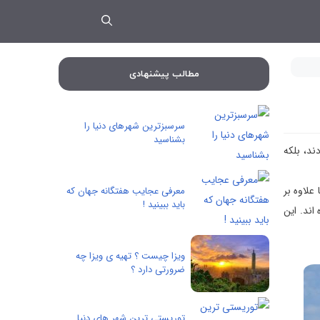
مطالب پیشنهادی
سرسبزترین شهرهای دنیا را
بشناسید
ند، بلکه
علاوه بر
معرفی عجایب هفتگانه جهان که
باید ببینید !
اند. این
ویزا چیست ؟ تهیه ی ویزا چه
ضرورتی دارد ؟
توریستی ترین شهر های دنیا