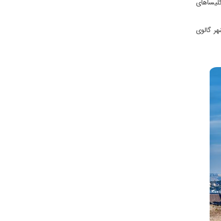
و کلیساهای
هر گالوی