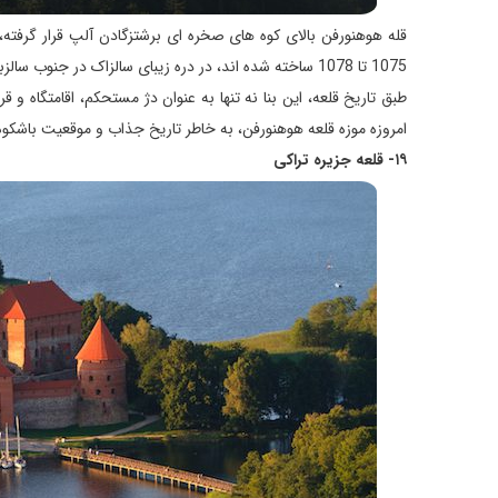
قله هوهنورفن بالای کوه های صخره ای برشتزگادن آلپ قرار گرفته
1075 تا 1078 ساخته شده اند، در دره زیبای سالزاک در جنوب سالزبورگ اتریش قرار گرفته اند.
طبق تاریخ قلعه، این بنا نه تنها به عنوان دژ مستحکم، اقامتگاه و ق
امروزه موزه قلعه هوهنورفن، به خاطر تاریخ جذاب و موقعیت باشکوه آ
۱۹- قلعه جزیره تراکی