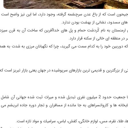
یحون است كه از باغ عدن سرچشمه گرفته، وجود دارد، اما این نیز واضح است 
ل های مسدود، نشانی از بهشت بودن ندارد.
یكی ارمنستان به نام كُردشت حمام و پل های خداآفرین كه ساخت آن به قرن سیز
در منطقه ای خالی از سكنه قرار دارد.
ید كه دوربین خود را به كدام سمت می گیرید، چرا كه نگهبانان مرزی به شدت به ه
 از بزرگترین و قدیمی ترین بازارهای سرپوشیده در جهان یعنی بازار تبریز است كه
تبریز كه زمانی پایتخت ایران بود، در حال حاضر به شهری مدرن با جمعیت حدود 2 میلیون نفری تبدیل شده و میراث ثبت شده جهانی
انه ها و كاروانسراهای به جا مانده از مسافران و تجار دوره جاده ابریشم می 
ها، طلا، نقره، مس،‌ لوازم خانگی، كفش، لباس، سرامیك و مواد تازه است.