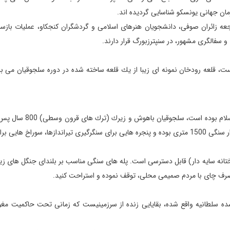
زمان جهانی یونسكو شناسایی گردیده اند.
اجعه زائران صوفی، دانشجویان هنرهای اسلامی و گردشگران كنجكاو، عملیات بازسا
 سفالگری مشهور، در سنپترزبورگ قرار دارند.
 قلعه رودخان نمونه ای زیبا از یك قلعه ساخته شده در دوره سلجوقیان می باش
این بنا در اصل سازه ای مربوط به دوره ساسانیان در ایرانِ پیش از اسلام 
آن منطقه رسیدند و این سنگر مفید را ساختند، سنگری كه دارای دیوار سنگی 1500 متری بوده و پنجره هایی برای سنگرگیری تیراندازها، سورا
انه سایه دار) قابل دسترسی است. پله های سنگی مناسب بر بلندای جنگل های زیبا
 صرف چای با مردم صمیمی محلی، توقف نموده و استراحت كنید.
ه سلطانیه واقع شده، بقایایی زنده از سرزمینیست كه زمانی تحت حاكمیت مغول