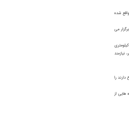
واقع شده
رگزار می
اس شجاعت و بی باكی می تواند حركت به سمت كلیسای سوم و یافتن آن را لذت بخش نماید؛ ‌كلیسایی كوچك با نام زُر زُر در حدود 40 كیلومتری
 نیازمند
دارند را
 هایی از