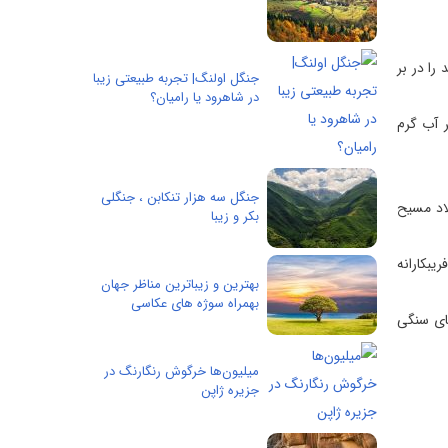
را در بر
جنگل اولنگ| تجربه طبیعتی زیبا
در شاهرود یا رامیان؟
ر آب گرم
جنگل سه هزار تنکابن ، جنگلی
لاد مسیح
بکر و زیبا
 فریبكارانه
بهترین و زیباترین مناظر جهان
بهمراه سوژه های عکاسی
های سنگی
میلیون‌ها خرگوش رنگارنگ در
جزیره ژاپن