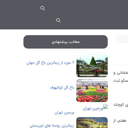
مطالب پیشنهادی
7 مورد از زیباترین باغ گل جهان
شفشانی و
نسكو ثبت
باغ گل کوکنهوف
روستای كوچك
ورجین تهران
هفتم، از
زیباترین روستا های توریستی