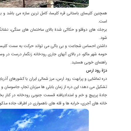
همچنین كلیسای باستانی قره كلیسا، كامل ترین سازه می باشد و ب
است.
برجك های دوقلو و حكاكی شدة بالای ساختمان های سنگی،‌ نشانگر
شود.
حومه شهر ماكو، در بالای آبهای جاری رودخانه زنگمار درست در وسط
راهنمای خوبی هستید.
درّة رود ارس
دره تماشایی و پرابهت رود ارس، مرز شمالی ایران با كشورهای آذربایج
تشكیل می دهد؛ این دره از زمان بابلی ها میزبان تجار، جاسوسان و 
جادة پرپیچ و خم و امتدادیافته قسمت جنوبی رودخانه در كنار بخ
خانه های آجری، خرابه ها و قله های ناهمواری در اطراف جاده مذكور 