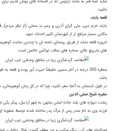
شاید شما هم به مانند تزئوس كه در افسانه های یونان قدیم برای مبار
باشید.
قلعه بابك
بابك خرم دین، ملی گرای آذری و پسر بد محلی (از نظر مردم)، قل
مكانی بسیار مرتفع تر از شهرستان كلیبر احداث نمود.
امروزه قلعه بابك از طریق روستای دامنه ای با چندین ساعت كوهپی
های مارپیچ بالای صخره های صاف، تولكینِ خالص است.
منظره 360 درجه در آخر مسیر، حقیقتاً حیرت آور بوده و قل
باشد.
در طول تابستان به آنجا سفر نكنید، چرا كه در كل زمان كوهپیمائی، ن
مقبره شیخ صفی الدین
پشت دیواره های بلند جاده اصلی منتهی به شهر اردبیل، پیكر یكی ا
فرزند وی به نام صدر پس از مرگ پدر ساخته شده، توسط صفویه ای ها در قرن 16 گست
موزائیك های آبی رنگ مركب و نیز سقف گنبدی شكل داخلی، حیاط 