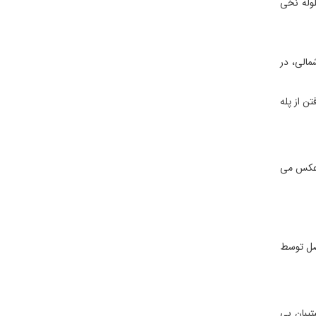
لوله نخی
مالی، در
ن از پله
ش عكس می
اصل توسط
بانِ بی