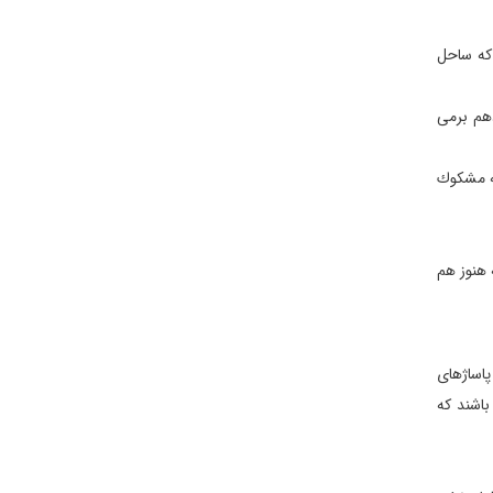
كه ساحل
دهم برمی
مه مشكوك
 هنوز هم
 آن شامل پاساژهای
باشند كه