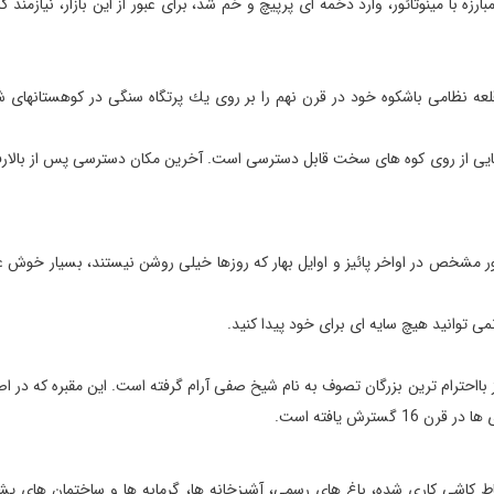
زه با مینوتائور، وارد دخمه ای پرپیچ و خم شد، برای عبور از این بازار، نیازمند گ
عه نظامی باشكوه خود در قرن نهم را بر روی یك پرتگاه سنگی در كوهستانهای ش
مایی از روی كوه های سخت قابل دسترسی است. آخرین مكان دسترسی پس از بالارفت
عه به طور مشخص در اواخر پائیز و اوایل بهار كه روزها خیلی روشن نیستند، بسیار خو
می توانید هیچ سایه ای برای خود پیدا كنید.
ز بااحترام ترین بزرگان تصوف به نام شیخ صفی آرام گرفته است. این مقبره كه در 
رش یافته است.
كاشی كاری شده، باغ های رسمی، آشپزخانه ها، گرمابه ها و ساختمان های پشتی