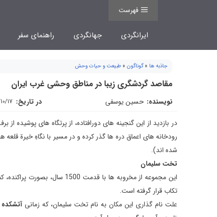
فتن
فهرست
ه
حتوا
ایرانگردی
جهانگردی
راهنمای سفر
جاذبه ها
»
گوناگون
»
طبیعت و حیات وحش
مقاصد گردشگری زیبا در مناطق وحشی غرب ایران
نویسنده:
حسین یوسفی
در تاریخ:
10/17
در بازدید از این گنجینه های دورافتاده، از پرتگاه های پوشیده از 
رودخانه های اعماق دره ها گذر كرده و در مسیر با نگاهِ خیرة قلعه
شده اند).
تخت سلیمان
این مجموعه از مخروبه ها با قدم
تكاب قرار گرفته است.
علت نام گذاری این مكان به نام تخت سلیمان، كه زمانی
آتشكده 