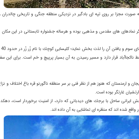
ه صورت مجزا بر روی تپه ای بادگیر در نزدیكی منطقه جنگی و تاریخی چالدران 
 نمادهای های مقدس و مذهبی بوده و هرساله جشنواره تابستانی در این مكان ب
داشتن احس
 ناكجاآباد قرار دارد و مسیر رسیدن به آن بسیار پرپیچ و خم است. برای این سفر،
ان و ارمنستان كه هنوز هم از نظر فنی بر سر منطقه ناگورنو قره باغ اختلاف و نزاع 
ارتشیان غارتگر بوده است.
ش ایرانی ساحل با برجك های دیدبانی كه دارد، از امنیت برخوردار است، دهكده
واقع شده اند كه منظره ای تماشایی به آن داده اند.