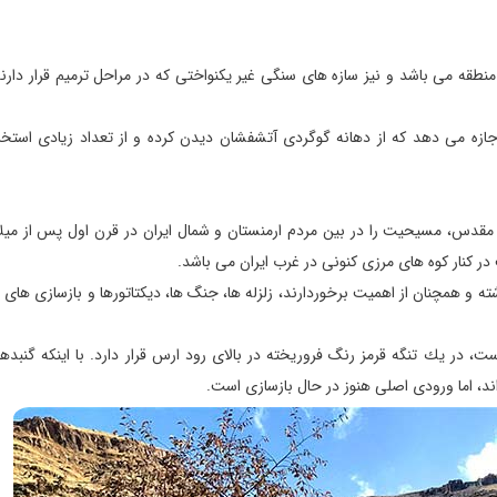
نطقه می باشد و نیز سازه های سنگی غیر یكنواختی كه در مراحل ترمیم قرار دارند 
 اجازه می دهد كه از دهانه گوگردی آتشفشان دیدن كرده و از تعداد زیادی استخ
مه مقدس،‌ مسیحیت را در بین مردم ارمنستان و شمال ایران در قرن اول پس از می
 در كنار كوه های مرزی كنونی در غرب ایران می باشد.
 سال 700 پس از میلاد مسیح داشته و همچنان از اهمیت برخوردارند، زلزله ها، جنگ ها، دیكتاتورها و بازسازی های
 در یك تنگه قرمز رنگ فروریخته در بالای رود ارس قرار دارد. با اینكه گنبد
ند، اما ورودی اصلی هنوز در حال بازسازی است.