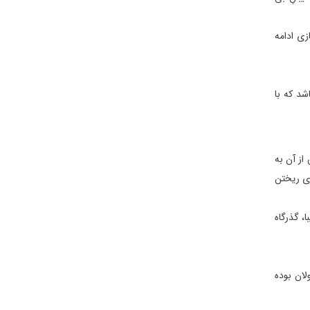
زی ادامه
د كه با
بوده است، سلجوقیان باهوش و زیرك (ترك های قرون وسطی) 800 سال پس از آن به
خ هایی برای ریختن
، گذرگاه
ان بوده