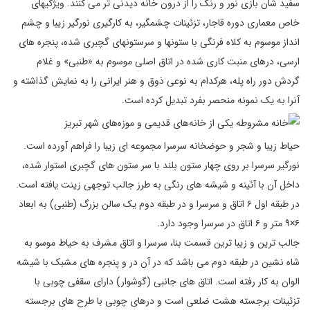
سفید شان بازی نور و رنگ را از درون خانه دیدنی‌ تر می‌ کنند. ویژگیهای
خاص معماری دوره قاجار، تزئینات چشمگیر، به کارگیری نورگیر زیبا و چشم
انداز موسوم به کلاه فرنگی با ستونها و سرستونهای گچبری شده، پنجره های
ارسی، درهای منبت کاری شده در اتاق اصلی موسوم به «طنبی» و غلام
گردش دور راه پله، هرکدام به نوعی ذوق و هنر ایرانی را به نمایش گذاشته و
آنرا به یک نمونه منحصر بفرد تبدیل کرده است.
حیاط زیبا و شجر و حوضخانه سرسرا مجموعه ای زیبا را فراهم آورده است.
نورگیر سرسرا بر روی چهار ستون بلند با سر ستون های گچبری استوار شده،
داخل آن با آئینه و شیشه‌ های رنگی به طرز جالب توجهی زینت یافته است.
در طبقه اول ۶ اتاق و سرسرا و در طبقه دوم یک سالن بزرگ (طنبی) به ابعاد
۶×۹ متر و ۶ اتاق در سرسرا وجود دارد.
جالب ترین و زیبا ترین قسمت بنا، سرسرا و اتاق مشرف به حیاط موسو به
شاه نشین در طبقه دوم می باشد که در آن در و پنجره‌ های مشبک با شیشه
الوان به کار رفته است. اتاق های جانبی (گوشوار) دارای سقفی چوبی با
تزئینات برجسته‌ هشت ضلعی است و درهای چوبی با طرح های برجسته