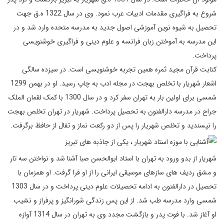
شروع به فراگیری مقدمات ادبیات عرب نمود. وی در سال 1322 ه.ق جهت
تحصیل به شیوه نوین آموزشی اصول جدید به مدرسه متحده وارد شد و در
این مدرسه به آموختن زبان فرانسه و علوم دینی و فراگیری خوشنویسی
پرداخت.
کتابت قرآن مجید ثمره همین تجربه خوشنویسی است. در سیزده سالگی
اشعار شهریار با تخلص بهجت در مجله ادب به چاپ رسید. او در بهمن 1299
شمسی برای اولین بار به تهران سفر کرد و در سال 1300 با کمک لقمان الملک
جراح در مدرسه دارالفنون به تحصیل پرداخت. شهریار در تهران تخلص بهجت
را نپسندید و تخلص شهریار را پس از دو رکعت نماز و تفال از حافظ برگرفت.
شهریار از بدو ورود به تهران با استاد ابوالحسن صبا آشنا شد و نواختن سه تار
و مشق ردیف های سازهای موسیقی ایرانی را از او فرا گرفت. او همزمان با
تحصیل در دارالفنون به ادامه تحصیلات علوم دینی پرداخت و در سال 1303
شمسی وارد مدرسه طب شد. از این پس زندگی شورانگیز و پرفراز و نشیب
او آغاز شد. با فوت پدر و بازگشت مجدد وی به تهران در سال 1314 آوازه