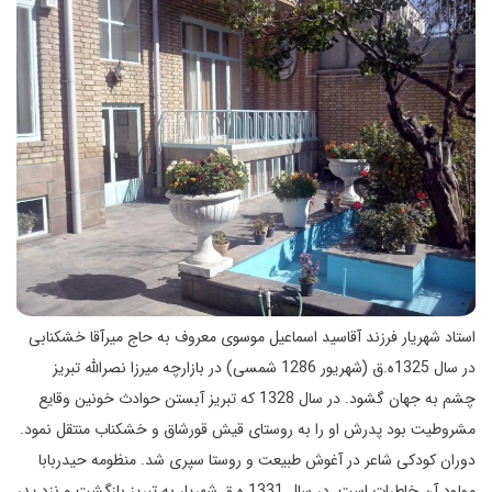
استاد شهریار فرزند آقاسید اسماعیل موسوی معروف به حاج میرآقا خشکنابی
در سال 1325ه.ق (شهریور 1286 شمسی) در بازارچه میرزا نصرالله تبریز
چشم به جهان گشود. در سال 1328 که تبریز آبستن حوادث خونین وقایع
مشروطیت بود پدرش او را به روستای قیش قورشاق و خشکناب منتقل نمود.
دوران کودکی شاعر در آغوش طبیعت و روستا سپری شد. منظومه حیدربابا
مولود آن خاطرات است. در سال 1331 ه.ق شهریار به تبریز بازگشت و نزد پدر