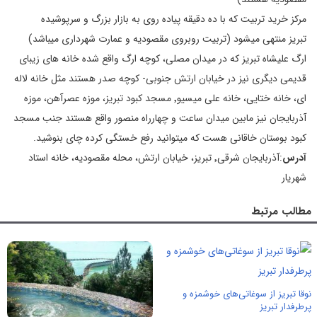
مرکز خرید تربیت که با ده دقیقه پیاده روی به بازار بزرگ و سرپوشیده
تبریز منتهی میشود (تربیت روبروی مقصودیه و عمارت شهرداری میباشد)
ارگ علیشاه تبریز که در میدان مصلی، کوچه ارگ واقع شده خانه های زیبای
قدیمی دیگری نیز در خیابان ارتش جنوبی- کوچه صدر هستند مثل خانه لاله
ای، خانه ختایی، خانه علی میسیو٬ مسجد کبود تبریز، موزه عصرآهن، موزه
آذربایجان نیز مابین میدان ساعت و چهارراه منصور واقع هستند جنب مسجد
کبود بوستان خاقانی هست که میتوانید رفع خستگی کرده چای بنوشید.
آدرس
:آذربایجان شرقی٬ تبریز، خیابان ارتش، محله مقصودیه، خانه استاد
شهریار
مطالب مرتبط
نوقا تبریز از سوغاتی‌های خوشمزه و
پرطرفدار تبریز