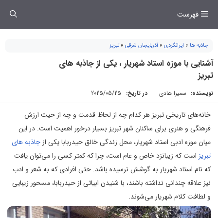
فتن
فهرست
ه
حتوا
جاذبه ها
»
ایرانگردی
»
آذربایجان شرقی
»
تبریز
آشنایی با موزه‌ استاد شهریار ، یکی از جاذبه های
تبریز
نویسنده:
سمیرا هادی
در تاریخ:
2025/05/25
خانه‌های تاریخی تبریز هر کدام چه از لحاظ قدمت و چه از حیث ارزش
فرهنگی و هنری برای ساکنان شهر تبریز بسیار درخور اهمیت است. در این
میان موزه ادبی استاد شهریار، محل زندگی خالق حیدربابا یکی از
جاذبه های
تبریز
است که زیبانزد خاص و عام است، چرا که کمتر کسی را می‌توان یافت
که نام استاد شهریار به گوشش نرسیده باشد. حتی افرادی که به شعر و ادب
نیز علاقه چندانی نداشته باشند، با شنیدن ابیاتی از حیدربابا، مسحور زیبایی
و لطافت کلام شهریار می‌شوند.