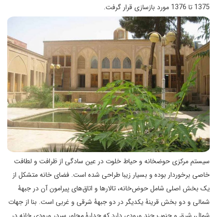
1375 تا 1376 مورد بازسازی قرار گرفت.
سیستم مرکزی حوضخانه و حیاط خلوت در عین سادگی از ظرافت و لطافت
خاصی برخوردار بوده و بسیار زیبا طراحی شده است. فضای خانه متشکل از
یک بخش اصلی شامل حوض‌خانه، تالارها و اتاق‌های پیرامون آن در جبهۀ
شمالی و دو بخش قرینۀ یکدیگر در دو جبهۀ شرقی و غربی است. بنا از جهات
شمال، شرق و جنوب چند ورودی دارد که جدارۀ مجاور سردر ورودی خانه در