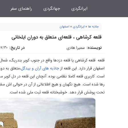
فتن
ایرانگردی
جهانگردی
راهنمای سفر
ه
حتوا
جاذبه ها
»
ایرانگردی
»
اصفهان
قلعه کرشاهی ، قلعه‌ای متعلق به دوران ایلخانی
نویسنده:
سمیرا هادی
در تاریخ:
07/30
قلعه قلعه کرشاهی یا قلعه دزدها واقع در جنوب کویر بندریگ، شمال 
اصفهان قرار دارد. این قلعه از
جاذبه های آران و بیدگل
است. کاربری قلعه کاملا نظامی بوده. آنچنان این قلعه در دل کویر 
رها شده است. هیچ نگهبان و هیچ اطلاعاتی از آن در حوالی اش مش
تحت پوشش قرار دهد. خوشبختانه قلعه ثبت ملی شده است.