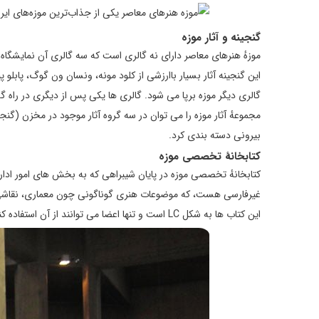
گنجینه و آثار موزه
موزهٔ هنرهای معاصر دارای نه گالری است که سه‌ گالری آن نمایشگاه 
این گنجینه آثار بسیار باارزشی از کلود مونه، ونسان ون گوگ، پابلو
گالری دیگر موزه برپا می‌ شود. گالری‌ ها یکی پس از دیگری در راه گذر
مجموعهٔ آثار موزه را می‌ توان در سه گروه آثار موجود در مخزن (گنج
بیرونی دسته‌ بندی کرد.
کتابخانهٔ تخصصی موزه
غیرفارسی هست، که موضوعات هنری گوناگونی چون معماری، نقاشی، طر
این کتاب‌ ها به شکل LC است و تنها اعضا می‌ توانند از آن استفاده کنند. عضویت در این کتابخانه، ویژهٔ دانشجویان و پژوهشگران رشتهٔ هنر است.