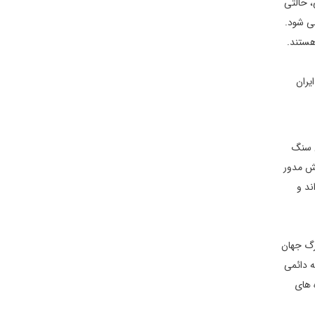
، حالتی
‌ شود.
هستند.
یران
 سنگ‌
خش مدور
ند و
زرگ جهان
ه دائمی
‌ های