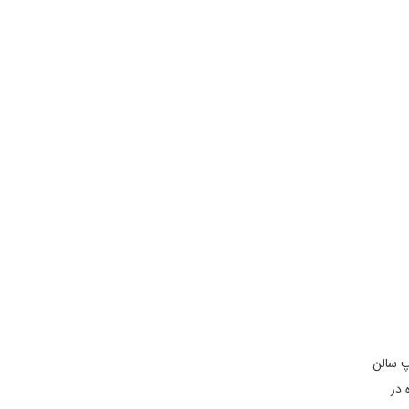
پ سالن
 در