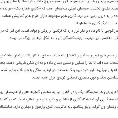
وی پایین راهنمایی می‌ شوند. این مسیر مارپیچ داخلی در تضاد با نمای بیرونی
اصلی است. فضای نخست سرسرای اصلی ساختمان است که «گالری شماره یک» خوانده می
ده را به درون زمین می‌ برد. گالری‌ های مجموعه دارای طرح‌ های کمابیش همانند 
– با دیگر گالری‌ ها متفاوتند.
گوچی با نام ماده و فکر قرار دارد که ترکیبی از روغن و پولاد است. این اثر، که در ا
انعکاسی این ترکیب، بازدیدکنندگان آن را به شکل آینه‌ ای بزرگ می‌ بینند.
ز حجم‌ های توپر و سنگین را تشکیل داده‌ اند. مصالح به کار رفته در نمای ساختمان
انتخاب شده‌ اند تا نما را سنگین و سنتی نشان داده و به آن شکل تاریخی دهند. ب
های نورگیرها قرار دارد تیره‌ رنگ هستند. دیوارهای سنگی با بتن قاب‌ بندی شده‌ ا
دیدآمدن رنگ و بوی معماری کاهگلی کویری ایران شده است.
 برپایی هر نمایشگاه‌، یک یا دو گالری نیز به نمایش گنجینه‌ هایی از هنرمندان ب
سه‌ گالری آن نمایشگاه آثاری از نقاشان و هنرمندان بین‌ المللی است که در گنجین
ه، ونسان ون گوگ، پابلو پیکاسو، رنه ماگریت، اندی وارهول و دیگران دارد. نمایشگاه