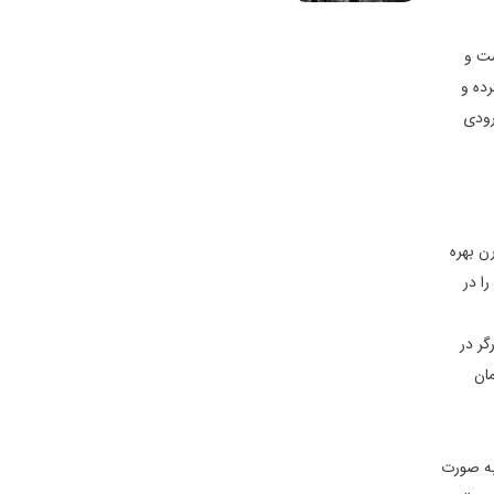
ست و
رده و
رودی
ن بهره
ا در
گر در
ان
به صورت