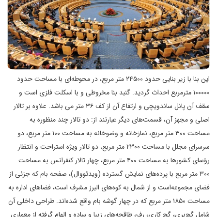
این بنا با زیر بنایی حدود ۲۴۵۰۰ متر مربع، در محوطه‌ای با مساحت حدود
۱۰۰۰۰۰ مترمربع احداث گردید. گنبد بنا مخروطی و با اسکلت فلزی است و
سقف آن پانل ساندویچی و ارتفاع آن از کف ۳۶ متر می باشد. علاوه بر تالار
اصلی و مجهز آن، قسمت‌های دیگر عبارتند از: دو تالار چند منظوره به
مساحت ۳۰۰ متر مربع، نمازخانه و وضوخانه به مساحت ۱۰۰ متر مربع، دو
سرسرای مجلل با مساحت ۲۳۰۰ متر مربع، دو تالار ویژه استراحت و انتظار
رؤسای کشورها به مساحت ۴۰۰ متر مربع، چهار تالار کنفرانس به مساحت
۳۰۰ متر مربع با پرده‌های نمایش گسترده (ویدئووال‌)، صفحه بام که جزئی از
فضای مجموعه‌است و از شمال به کوه‌های البرز مشرف است، فضاهای اداره به
مساحت ۱۸۵۰ متر مربع که در چهار گوشه بام واقع شده‌اند. طراحی داخلی آن
شامل گچ‌بری، گچ کاری، رف، طاقچه‌های زیبا و ساده و الهام گرفته از معماری