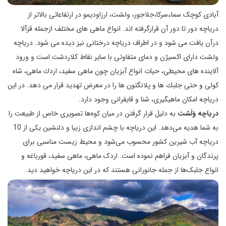
آبادی کوچک سماءسرکا،جلاجور، ولشت، ارزاودیمو در ارتفاعاتی بالاتر از
دریاچه دور تا دور آن قرارگرفته اند. انواع ماهی های مختلف ازجمله قزآلا
درآن یافت می شود و در اطراف دریاچه درختانی نیز دیده می شود. دریاچه
ولشت دارای اكسیژن و دمای متفاوتی با سایر نقاط كلاردشت است و ورود
آلاینده های محیطی، حیات انواع آبزیان چون ماهی سفید، اردك ماهی، شاه
كولی و حتی جلبك ها و پلانگتون ها را در معرض تهدید قرار می دهد. در این
دریاچه امکان ماهیگیری، شنا و قایقرانی وجود دارد.
دریاچه
وَلَشت
به دلیل قرار گرفتن در میان کوه‌ها تصویری خاص از طبیعت را
به شما هدیه می‌دهد. این دریاچه با چشم اندازی زیبا و دلنشین یکی از 10
دریاچه آب شیرین کشور محسوب می‌شود و محیط زیست مناسبی برای
پرندگان و آبزیان فراهم نموده است. اردک ماهی، ماهی سفید، قورباغه و
انواع جلبک‌ها از جمله جانورانی هستند که در این دریاچه خواهید دید.