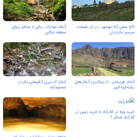
کاخ صفی آباد بهشهر ، در دل طبیعت
آبشار تودارک ، یکی از مناظر زیبای
سرسبز مازندران
منطقه تنکابن
آبشار هریجان ، از زیباترین آبشارهای
آبشار آب پری | طبیعتی بکر در
رشته‌کوه البرز
محمودآباد
خرید ویلا در کلارآباد یا خرید زمین در
کلارآباد شمال ؟
جاهای دیدنی سلمانشهر ، متل قو