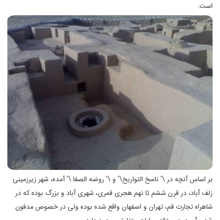
است.
بر اساس آنچه در \’ ناسخ التواريخ\’ و \’ روضه الصفا \’ آمده، شهر زيرزمينی
زلف آباد، در قرن ششم تا نهم هجری قمری، شهری آباد و بزرگ بوده كه در
شاهراه تجارت قم، تهران و اصفهان واقع شده بوده ولی در خصوص مدفون