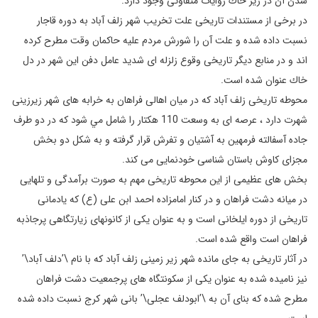
شدن آن در زير خاك روايات متفاوتی وجود دارد.
در برخی از مستندات تاريخی علت تخريب شهر زلف آباد به دوره قاجار
نسبت داده شده و علت آن را شورش مردم عليه حاكمان وقت مطرح كرده
اند و در منابع ديگر تاريخی وقوع زلزله ای شديد عامل دفن اين شهر در دل
خاك عنوان شده است.
محوطه تاريخی زلف آباد كه در ميان اهالی فراهان به خرابه های شهر زيرزينی
شهرت دارد ، عرصه ای به وسعت 110 هكتار را شامل مي شود كه در دو طرف
جاده آسفالته فرمهين به آشتيان و تفرش قرار گرفته و به شكل دو بخش
مجزای كاوش باستان شناسی خودنمايی می كند.
بخش های عظيمی از اين محوطه تاريخی مهم به صورت برآمدگی و تلهايی
در ميانه دشت فراهان و در كنار امامزاده احمد ابن علی (ع) كه يادمانی
تاريخی از دوره ايلخانی است و به عنوان يكی از كانونهای زيارتگاهی پرجاذبه
فراهان است واقع شده است.
در آثار تاريخی به جای مانده شهر زير زمينی زلف آباد كه با نام \’دلف آباد\’
نيز ناميده شده به عنوان يكی از سكونتگاه های پرجمعيت دشت فراهان
مطرح شده كه بنای آن به \’ابودلف عجلی\’ بانی شهر كرج نسبت داده شده