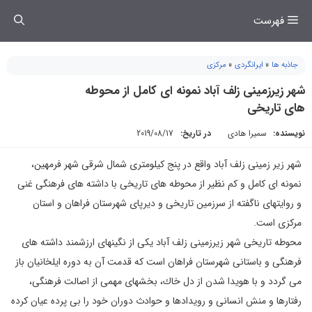
فتن
فهرست
ه
حتوا
جاذبه ها
»
ایرانگردی
»
مرکزی
شهر زیرزمینی زلف آباد نمونه ای كامل از محوطه
های تاريخی
نویسنده:
سمیرا هادی
در تاریخ:
2019/08/17
شهر زير زمينی زلف آباد واقع در پنج كيلومتری شمال شرقی شهر فرمهين،
نمونه ای كامل و كم نظير از محوطه های تاريخی با داشته های فرهنگی غنی
و روايتهای ناگفته از سرزمين تاريخی و ديرپای شهرستان فراهان و استان
مركزی است.
محوطه تاريخی شهر زيرزمينی زلف آباد يكی از نگينهای ارزشمند داشته های
فرهنگی و باستانی شهرستان فراهان است كه قدمت آن به دوره ايلخانيان باز
می گردد و با هويدا شدن از دل خاك، بخشهای مهمی از اصالت فرهنگی،
رفتارها و منش انسانی و رويدادها و حوادث دوران خود را بی پرده عيان كرده