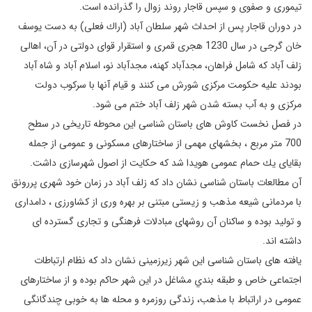
تيموری و صفوی و سپس قاجار روند زوال را گذرانده است.
در دوران قاجار پس از احداث شهر سلطان آباد (اراك فعلی) به دست يوسف
خان گرجی در سال 1230 هجری قمری و استقرار قوای دولتی در آن، اهالی
زلف آباد كه شامل فراهان، مجدآباد كهنه، مجدآباد نو، اسلام آباد و شاه آباد
بودند عليه حكومت مركزی شورش می كنند و قيام آنها با سركوب دولت
مركزی و به آب بسته شدن شهر زلف آباد ختم می شود.
در فصل نخست كاوش های باستان شناسی اين محوطه تاريخی در سطح
700 متر مربع ، بخشهای مهمی از ساختارهای مسكونی و عمومی از جمله
بقايای يك حمام عمومی هويدا شد كه حكايت از اصول شهرسازی داشت.
آن مطالعات باستان شناسی نشان داد كه زلف آباد در زمان خود شهری پررونق
با مردمانی شيعه مذهب و زيستی مبتنی بر بهره وری از كشاورزی ، دامداری
و توليد بوده و ساكنان آن روشهای مبادلات فرهنگی و تجاری گسترده ای
داشته اند.
يافته های باستان شناسی اين شهر زيرزمينی نشان داد كه نظام ارتباطات
اجتماعی خاص و طبقه بندي مشاغل در اين شهر حاكم بوده و از ساختارهای
عمومی در اراتباط با مذهب، زندگی روزمره و محله ها به خوبی چندگانگی