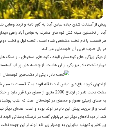
پیش از آسفالت شدن جاده عباس آباد به گنج‌ نامه و تردد وسایل نقلی
آباد از نخستین سینه‌ کش کوه‌ های مشرف به عباس آباد راهی میدان
هر قسمت با نام تخت مشخص شده است ، تخت اول و تخت دوم الی 
در بال جنوب غربی آن خود‌نمایی می‌ کند.
از دیگر ویژگی‌ های کوهستان الوند ، کوه‌ ها‌ی صخره‌ای ، و سنگ‌
دروازه تخت نادر نیز یکی از آن‌ هاست. از چشمه‌ های پر آب کوهستا
از انتهای کوچه باغ‌های 
دشت تخت نادر در ارتفاع 2900 متری از سطح 
به معنای زمينی هموار و مسطح در کوهستان است که اغلب پوشيده ا
است و از قرن‌ها پيش اين نام در الوند بوده و است. عده‌ای دیگر نیز
شد. از دیدگاه‌های دیگر نیز می‌توان گفت در فرهنگ باستانی الون
بی‌نظير و کم‌ياب. بنابراين به چمنزار زير قله الوند از اين جهت تخ