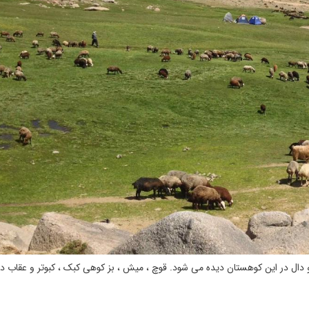
و دال در این کوهستان دیده می‌ شود. قوچ ، میش ، بز کوهی کبک ، کبوتر و عقاب 