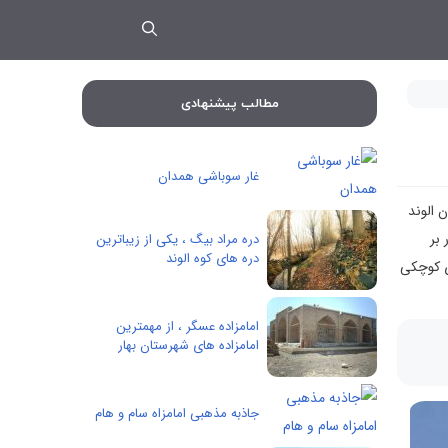
مطالب پیشنهادی
غار سوباشی همدان
 الوند
 در بر
دره مراد بیگ ، یکی از زیباترین
دره های کوه الوند
ی کوچکی
امامزاده عسگر ، از مهمترین
امامزاده های شهرستان بهار
جاذبه مذهبی امامزاه سام و هام