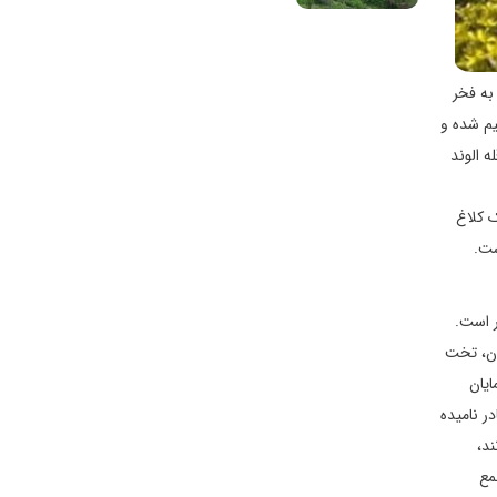
به فخر
یم شده و
 الوند
ک کلاغ
ست.
نادر است.
یران، تخت
يان
ر ناميده
د،
مع