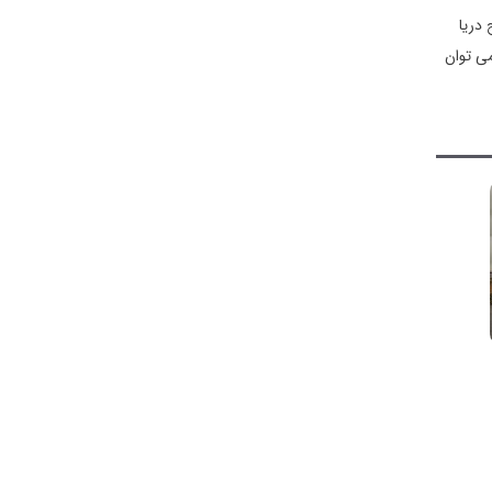
 دریا
 رودخانه و حدود ۳۰ دقیقه راهپیمایی می‌ توان