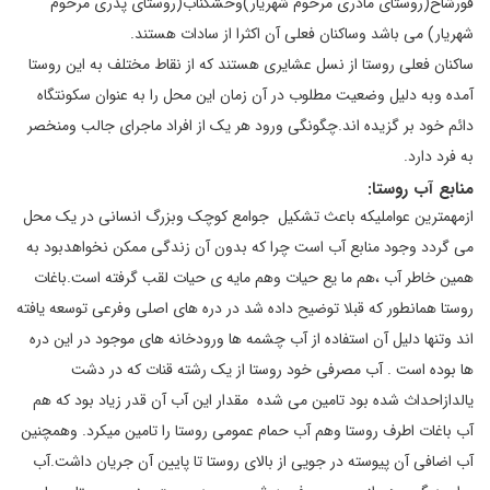
قورشاخ(روستای مادری مرحوم شهریار)وخشکناب(روستای پدری مرحوم
شهریار) می باشد وساکنان فعلی آن اکثرا از سادات هستند.
ساکنان فعلی روستا از نسل عشایری هستند که از نقاط مختلف به این روستا
آمده وبه دلیل وضعیت مطلوب در آن زمان این محل را به عنوان سکونتگاه
دائم خود بر گزیده اند.چگونگی ورود هر یک از افراد ماجرای جالب ومنخصر
به فرد دارد.
منابع آب روستا:
ازمهمترین عواملیکه باعث تشکیل جوامع کوچک وبزرگ انسانی در یک محل
می گردد وجود منابع آب است چرا که بدون آن زندگی ممکن نخواهدبود به
همین خاطر آب ،هم ما یع حیات وهم مایه ی حیات لقب گرفته است.باغات
روستا همانطور که قبلا توضیح داده شد در دره های اصلی وفرعی توسعه یافته
اند وتنها دلیل آن استفاده از آب چشمه ها ورودخانه های موجود در این دره
ها بوده است . آب مصرفی خود روستا از یک رشته قنات که در دشت
یالدازاحداث شده بود تامین می شده مقدار این آب آن قدر زیاد بود که هم
آب باغات اطرف روستا وهم آب حمام عمومی روستا را تامین میکرد. وهمچنین
آب اضافی آن پیوسته در جویی از بالای روستا تا پایین آن جریان داشت.آب