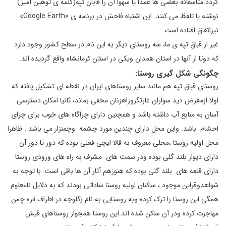
گردد.متاسفانه بعضی ها عمدا یا سهوا آن را قابان تپه(کلمه ی توهین آمیز)
نوشته یا تلفظ می کنند. این اشتباه فاحش در برنامه ی «Google Earth»
نیزاتفاق افتاده است.
غیر از قباق تپه ی ما، سه روستای دیگر به این نام در سطح کشور وجود دارد
که دوتا از آنها در استان همدان ویکی در استان کرمانشاه واقع گردیده اند.
چگونگی شکل گیری روستا:
روستای قباق تپه هم مانند سایر روستاهای ایران در نقطه ای تشکیل یافته که
اولا ازمعرض دید سواران غارتگروراهزنان مخفی بماند، ثانیا امکان دسترسی
آسان به منابع آب داشته باشد و همچنین دارای چراگاه های خوب برای چرای
احشام باشد. واین محل دارای چندین مورد چشمه وچمنزار می باشد . ظاهرا
محل اولیه روستا ،محلی معروف به قالا ایچی فعلی بوده که دور تا دور آن
دارای دیوار بلند گلی بوده ودر سمت های مشرف به راه های ورودی روستا
دارای قلعه های بلند گلی بوده که هنوزهم آثار آن ها باقی است. با توجه به
شواهدوقراین موجود ، ساکنان اولیه روستا ساداتی بودند که به دلایل نامعلوم
همگی این روستا را ترک کرده وبه روستایی به نام زگلوجه در اطراف قره چمن
مهاجرت کرده ودر آن ساکن شده اند.این روستا همجوار روستاهای قیش