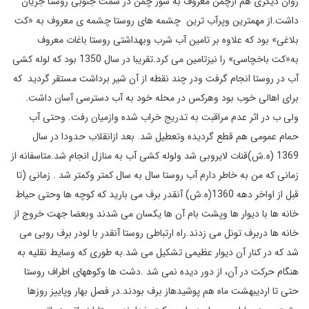
روان دیگری هم ازچمن معروف به شور چمن در سمت جنوبی روستا جریان
داشت.از مهمترین وپرآب ترین چشمه های روستا چشمه ی معروف به «کت
بلاغی» بود که علاوه بر تامین آب شرب وبهداشتی روستا باغات معروف
به«کت باخچاسی» را نیزتامین می کرد.تقریبا در سال 1350 بود که لوله کشی
آب در روستا انجام گرفت ودر چند نقطه از آن شیر برداشت مستقر گردید که
برای اهالی خوب بود وهرکس در محله خود به آب دسترسی آسان داشت.
ولی ب در اثر عدم مراقبت به تدریج خراب شده وازمیان رفت. وحتی آب
حمام عمومی هم قطع گردیده وتعطیل شد. بعد ازانقلاب حدودا در سال
1369 (ه.ش)قنات لایروبی شد ولوله کشی آب به منازل انجام شد.متاسفانه از
زمانی که من به خاطر دارم آب روستا سال به سال کمتر وکمتر شد . زمانی (تا
قبل از اواخر دهه 1360(ه.ش) آنقدر برف می بارید که کوچه ها وحتی حیاط
خانه ها با دیوار ها وپشت بام آن ها یکسان می شدند وبعضا جهت خروج از
خانه ها دربرف تونل می زدند.راه ارتباطی روستا آنقدر با لودر برف روبی می
شد که در کنار آن دیوار عظیمی تشکیل می شد.به طوری که وسایط نقلیه به
هنگام حرکت در آن، از دور دیده نمی شد .دشت ها وکوههای اطراف روستا
حتی تا اردیبهشت ماه هم پوشیدهاز برف بودند.در فصل بهار وپاییز روزها