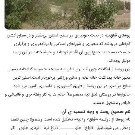
روستای قباق‌تپه در بحث خودیاری در سطح استان بی‌نظیر و در سطح کشور
کم‌نظیر می‌باشد که دهیاری و شوراهای اسلامی با برنامه‌ریزی و برگزاری
جلسات نسبت به جمع‌آوری آن اقدام کرده‌اند و خوشبختانه در این زمینه
موفق بوده‌اند.
این روستا از امکانات چون آب برق تلفن سه مسجد حسینیه کتابخانه بسیار
مجهز خانه بهداشت خانه عالم و سالن ورزشی برخوردار است.اصلی ترین
منابع درآمدی در این روستا از طریق کشاورزی و دامداری تامین می شود
خانوارها در روستای قباق تپه مخصوصا” خانم ها به کار رشته بری و فالیبافی و
خیاطی مشغول هستند .
نام صحیح روستا و وجه تسمیه ی آن
:
نام روستا از دوکلمه «قباق» و«تپه» تشکیل شده است ومعمولا چنین تلفظ
ومعنی می شود،قباق= قاباخ= جلو ــــــــ قاباخ تپه = تپه ی جلوی . اگر