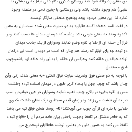
این معنی پذیرفته شود باید روستای دیگری بنام دالی تپه(تپه ی پشتی یا
عقبی) هم وجود داشته باشد ولی روستایی با چنین نامی در منطقه وجود
ندارد لذا این معنی مردود بوده وباهیچ منطقی سازگار نیست.
در لغت نامه دهخدا کلمه «قباق» به دو صورت معنی شده است،اول به معنی
«کدو» وبعد به معنی چوبی بلند وعظیم که درمیان میدان ها نصب کنند وبر
فراز آن حلقه ای از طلا یا نقره وضع نمایند وسواران از یک جانب میدان
دوانیده ،به پای قباق که رسند هم چنان که اسب در دویدن است تیر درکمان
نهاده حواله ی حلقه کنند وهرکس آن حلقه را به تیر زند حلقه ازو باشدوچوب
قباق مستعمل.
با توجه به دو معنی فوق وتعریف عبارت قباق افکنی «به معنی هدف زنی وآن
چنان باشد که چوب چهل یا پنجاه گزی طویل در میدان استاده کرده وطشت
مس یا نقره وغیره بر بالای چوب تعبیه نمایند وسواران در هین دوانیدن اسب
تیر به آن طشت می زنند ودر زمان قدیم سلاطین ترک بجای طشت ،کدوی
طلایی یا نقره ای از آن چوب می آویختند»نام روستا همان قباق تپه می باشد
که به خاطر مشکل در تلفظ وجهت راحتی بیان عامه مردم آن را «قاباخ تپه »
تلفظ می کنند به همین دلیل در بعضی نوشته ها«قاباق تپه»درج می