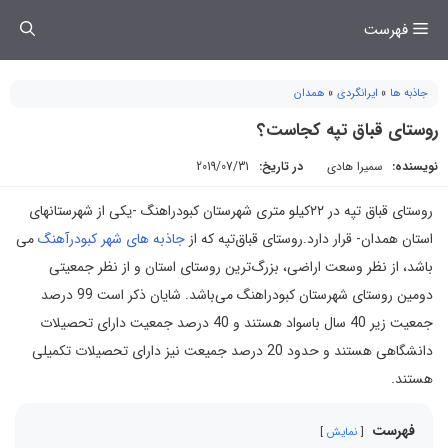
فتن
فهرست
ه
حتوا
جاذبه ها
»
ایرانگردی
»
همدان
روستای قباق تپه کجاست؟
نویسنده:
سمیرا هادی
در تاریخ:
2019/07/31
روستای قباق تپه در ۲۲كیلو متری شهرستان كبودراهنگ -یكی از شهرستانهای
استان همدان- قرار دارد.روستای قباق‌تپه که از
جاذبه های شهر کبودرآهنگ
می
باشد، از نظر وسعت اراضی، بزرگ‌ترین روستای استان و از نظر جمعیتی
دومین روستای شهرستان کبودراهنگ می‌باشد. شایان ذکر است 99 درصد
جمعیت زیر 40 سال باسواد هستند و 40 درصد جمعیت دارای تحصیلات
دانشگاهی هستند و حدود 20 درصد جمیعت نیز دارای تحصیلات تکمیلی
هستند.
فهرست
نمایش