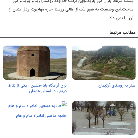
پشت سرهم باران می بارید.واین برکت خداوند روستارا زیباتر وزیباتر می
ساخت.این وضعیت به هیچ یک از اهالی روستا اجازه مهاجرت ودل کندن از
آن را نمی داد.
مطالب مرتبط
سفر به روستای آرتيمان
برج آرامگاه بابا حسین ، یکی از نقاط
دیدنی در استان همدان
جاذبه مذهبی امامزاه سام و هام