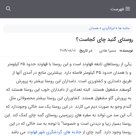
فتن
فهرست
ه
حتوا
جاذبه ها
»
ایرانگردی
»
همدان
روستای گنبد چای کجاست؟
نویسنده:
سمیرا هادی
در تاریخ:
2019/08/01
یکی از روستاهای تابعه قهاوند است و این روستا با قهاوند حدود ۲۵ کیلومتر
و با همدان حدود ۳۵ کیلومتر فاصله دارد. بیشترین منابع در آمدی آنها از
طریق دامداری و کشاورزی است. دامداران این روستا بیشتر به پرورش
گوسفند مشغول هستند. البته تعدادی از دامداران خوب این روستا هستند که
به پرورش گاو مشغول هستند. کشاورزان این روستا بیشتر محصولاتی مثل
گندم وجو به صورت دیم می کارند. در این روستا یک سد خاکی وجوددارد که
آب این سد می تواند به سفره های زیرزمینی روستای گنبد چای کمک کند .این
روستا بسیار زیبا و دیدنی است و خصوصا” با توجه به سد خاکی که در این
روستا وجود دارد. گنبد چای از
جاذبه های گردشگری شهر قهاوند
می باشد .