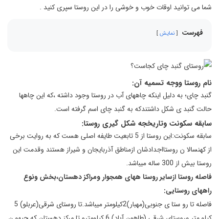
شما می توانید اوقات خوب و خوشی را در این روستا سپری کنید .
فهرست
نمایش
نام روستا ووجه تسمیه آن:
گنبد چای؛ به دلیل اینکه چاههای آب در روستا وجود داشته ،که این چاهها
حالت گنبد ی شکل داشتندکه به گنبد چای اسم گرفته است.
سابقه سکونت وتاریخجه شکل گیری روستا:
سابقه سکونت:این روستا از 5 تابعیت طایفه اصلی هست که به روایت برخی
از کهنسالا ن روستااجدادشان ازمناطق آذربایجان و شیراز هستند وقدمت این
روستا بیش از 300 ساله میباشد.
فاصله روستا ازسایر روستا ههای همجوار ومراکز دهستان،بخش ونوع
راههای روستایی:
فاصله تا رو ستا ی جنوبی(مهبار)2کیلومتر میباشد.تا روستای شرقی(عربلو) 5
کیلو متر وروستای شرقی (طاهون آباد) 6 کیلومترو تا مرکز دهستان که جیهو ن