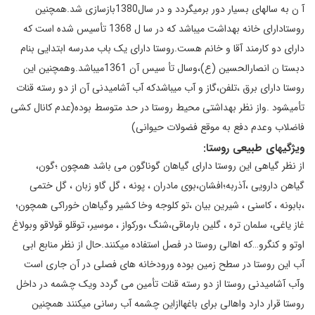
آ ن به سالهای بسیار دور برمیگردد و در سال1380بازسازی شد.همچنین
روستادارای خانه بهداشت میباشد که در سا ل 1368 تأسیس شده است که
دارای دو کارمند آقا و خانم هست.روستا دارای یک باب مدرسه ابتدایی بنام
دبستا ن انصارالحسین (ع)،وسال تأ سیس آن 1361میباشد.وهمچنین این
روستا دارای برق ،تلفن،گاز و آب میباشدکه آب آشامیدنی آن از دو رسته قنات
تأمیشود .واز نظر بهداشتی محیط روستا در حد متوسط بوده(عدم کانال کشی
فاضلاب وعدم دفع به موقع فضولات حیوانی)
ویژگیهای طبیعی روستا:
از نظر گیاهی این روستا دارای گیاهان گوناگون می باشد همچون ؛گون،
گیاهن دارویی ،آذربه؛افشان،بوی مادران ، پونه ، گل گاو زبان ، گل ختمی
،بابونه ، کاسنی ، شیرین بیان ،تو کلوجه وخا کشیر وگیاهان خوراکی همچون؛
غاز یاغی، سلمان تره ، گلین بارماقی،شنگ ،ورکواز ، موسیر، توقلو قولاقو وبولاغ
اوتو و کنگرو…که اهالی روستا در فصل استفاده میکنند.حال از نظر منابع ابی
آب این روستا در سطح زمین بوده ورودخانه های فصلی در آن جاری است
وآب آشامیدنی روستا از دو رسته قنات تأمین می گردد ویک چشمه در داخل
روستا قرار دارد واهالی برای باغهاازاین چشمه آب رسانی میکنند همچنین