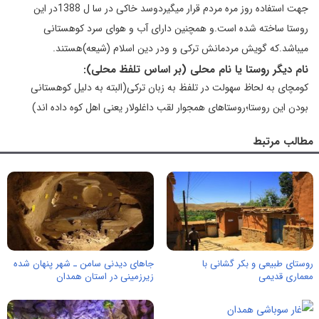
جهت استفاده روز مره مردم قرار میگیردوسد خاکی در سا ل 1388در این
روستا ساخته شده است.و همچنین دارای آب و هوای سرد کوهستانی
میباشد.که گویش مردمانش ترکی و ودر دین اسلام (شیعه)هستند.
نام دیگر روستا یا نام محلی (بر اساس تلفظ محلی):
کومچای به لحاظ سهولت در تلفظ به زبان ترکی(البته به دلیل کوهستانی
بودن این روستا؛روستاهای همجوار لقب داغلولار یعنی اهل کوه داده اند)
مطالب مرتبط
روستای طبیعی و بکر گشانی با
جاهای دیدنی سامن ـ‌ شهر پنهان شده
معماری قدیمی
زیرزمینی در استان همدان