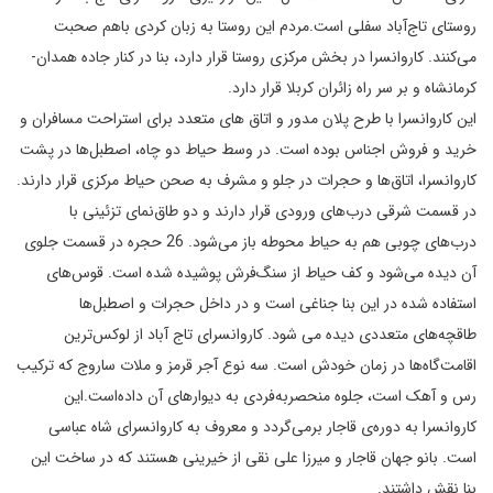
روستای تاج‌آباد سفلی است.مردم این روستا به زبان کردی باهم صحبت
می‌کنند. کاروانسرا در بخش مرکزی روستا قرار دارد، بنا در کنار جاده همدان-
کرمانشاه و بر سر راه زائران کربلا قرار دارد.
این کاروانسرا با طرح پلان مدور و اتاق های متعدد برای استراحت مسافران و
خرید و فروش اجناس بوده است. در وسط حیاط دو چاه، اصطبل‌ها در پشت
کاروانسرا، اتاق‌ها و حجرات در جلو و مشرف به صحن حیاط مرکزی قرار دارند.
در قسمت شرقی درب‌های ورودی قرار دارند و دو طاق‌نمای تزئینی با
درب‌های چوبی هم به حیاط محوطه باز می‌شود. 26 حجره در قسمت جلوی
آن دیده می‌شود و کف حیاط از سنگ‌فرش پوشیده شده است. قوس‌های
استفاده شده در این بنا جناغی است و در داخل حجرات و اصطبل‌ها
طاقچه‌های متعددی دیده می شود. کاروانسرای تاج آباد از لوکس‌ترین
اقامت‌گاه‌ها در زمان خودش است. سه نوع آجر قرمز و ملات ساروج که ترکیب
رس و آهک است، جلوه منحصر‌به‌فردی به دیوارهای آن داده‌است.این
کاروانسرا به دوره‌ی قاجار برمی‌گردد و معروف به کاروانسرای شاه عباسی
است. بانو جهان قاجار و میرزا علی نقی از خیرینی هستند که در ساخت این
بنا نقش داشتند.