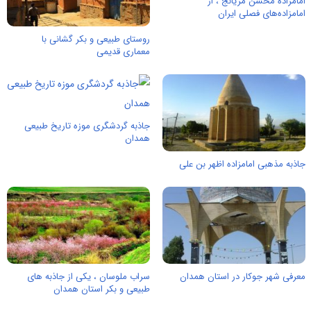
امامزاده محسن مریانج ، از
امامزاده‌های فصلی ایران
روستای طبیعی و بکر گشانی با
معماری قدیمی
جاذبه گردشگری موزه تاریخ طبیعی
همدان
جاذبه مذهبی امامزاده اظهر بن علی
معرفی شهر جوکار در استان همدان
سراب ملوسان ، یکی از جاذبه های
طبیعی و بکر استان همدان