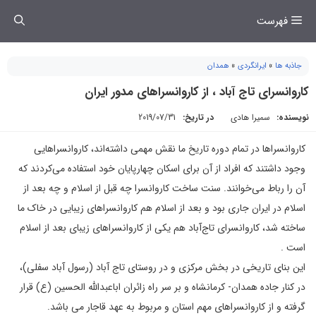
فتن
فهرست
ه
حتوا
جاذبه ها
»
ایرانگردی
»
همدان
کاروانسرای تاج آباد ، از کاروانسراهای مدور ایران
نویسنده:
سمیرا هادی
در تاریخ:
2019/07/31
کاروانسراها در تمام دوره تاریخ ما نقش مهمی داشته‌اند، کاروانسراهایی
وجود داشتند که افراد از آن برای اسکان چهارپایان خود استفاده می‌کردند که
آن را رباط می‌خوانند. سنت ساخت کاروانسرا چه قبل از اسلام و چه بعد از
اسلام در ایران جاری بود و بعد از اسلام هم کاروانسراهای زیبایی در خاک ما
ساخته شد، کاروانسرای تاج‌آباد هم یکی از کاروانسراهای زیبای بعد از اسلام
است .
این بنای تاریخی در بخش مرکزی و در روستای تاج آباد (رسول آباد سفلی)،
در کنار جاده همدان- کرمانشاه و بر سر راه زائران اباعبدالله الحسین (ع) قرار
گرفته و از کاروانسراهای مهم استان و مربوط به عهد قاجار می باشد.