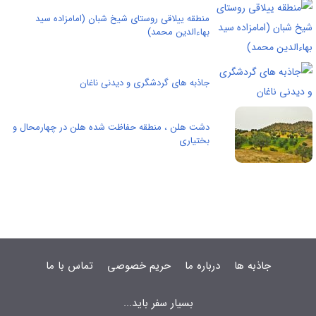
منطقه ییلاقی روستای شیخ شبان (امامزاده سید
بهاءالدین محمد)
جاذبه های گردشگری و دیدنی ناغان
دشت هلن ، منطقه حفاظت شده هلن در چهارمحال و
بختیاری
جاذبه ها
درباره ما
حریم خصوصی
تماس با ما
بسیار سفر باید...