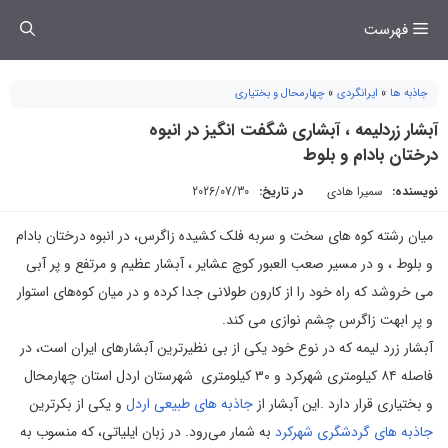
فتن
فهرست
ه
حتوا
جاذبه ها
»
ایرانگردی
»
چهارمحال و بختیاری
آبشار زردلیمه ، آبشاری شگفت انگیز در انبوه
درختان بادام و بلوط
نویسنده:
سمیرا هادی
در تاریخ:
2026/07/30
میان رشته کوه های سخت و سربه فلک کشیده زاگرس، در انبوه درختان بادام
و بلوط ، و در مسیر صعب العبور کوچ عشایر ، آبشار عظیم و مرتفع و پر آبی
می خروشد که راه خود را از کارون طولانی جدا کرده و در میان کوه‌های استوار
و پر ابهت زاگرس چشم نوازی می کند.
آبشار زرد لیمه که در نوع خود یکی از بی نظیرترین آبشارهای ایران است، در
فاصله ۸۴ کیلومتری شهرکرد و ۳۰ کیلومتری شهرستان اردل استان چهارمحال
و بختیاری قرار دارد .این آبشار از
جاذبه های طبیعی اردل
و یکی از بکرترین
جاذبه های گردشگری شهرکرد
به شمار می‌رود. در زبان ایلیاتی، که منسوب به