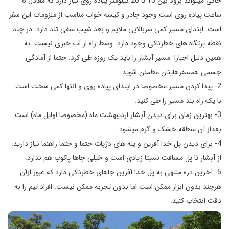
خاکی میتواند برود بین 15 تا 20 کیلومتر پیاده روی نیاز دارد که معادل 8
ساعت پیاده روی است وجود چادر و کیسه خواب مناسب از ملزومات این سفر
است. ابتدای مسیر کمی سربالایی ملایم و بعد شیب منفی تند دارد. در چند
نقطه پرتگاه های خطرناکی وجود دارد. وسط راه از آب خبری نیست. به
همین دلیل اجبارا مسیر آبشار را باید یک روزه طی کرد. حتما از آمادگی
جسمی همسفرهایتان مطمئن شوید.
2- پیدا کردن مسیر مخصوصا در ابتدای پیاده روی و انتها کمی سخت است.
با یک راه بلد مسیر را طی کنید.
3- بهترین زمان برای دیدن آبشار اردیبهشت ماه (مخصوصا اوایل ماه) است.
بعداز آن منطقه خشک و گرم میشود.
4- برای دیدن پل خدا آفرین و پله های دژپات حتما و حتما راهنما نیاز دارید.
از آبشار تا پل مسافت نسبتا زیادی است و خیلی جاها پاکوب هم ندارد.
5- آخرین دره منتهی به پل خدا آفرین جاهای خطرناکی دارد که عبور ازآن
هرچند بدون ابزار ممکن است اما بدون تجربه ممکن نیست. افراد تیم را به
دقت انتخاب کنید.