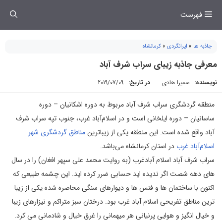
فتن
فهرست
ه
حتوا
جاذبه ها
»
ایرانگردی
»
کرمانشاه
معرفی جاذبه زیبای سراب شرف آباد
نویسنده:
سمیرا هادی
در تاریخ:
2019/07/09
منطقه گردشگری سراب شرف آباد مربوط به دوره اشکانیان – دوره
ساسانیان – دوره ایلخانی است و در اسلام‌آباد غرب، جنوب تپه سراب شرف
آباد واقع شده است. این منطقه یکی از زیباترین
مناطق گردشگری شهر
اسلام‌آباد غرب
در استان کرمانشاه می‌باشد.
سراب شرف آباد اسلام آبادغرب (به روایت محمد علی سپهر افغان) را در سال
های دهه شصت اگر ندیده اید حسابی ضرر کرده اید. این چشمه طبیعی که
اکنون با ساختمان ها و فنس ها و دیوارهای سنگی محاصره شده یکی از زیبا
ترین مناطق تفریحی اسلام آباد غرب بود. درختان سبز متراکم و نیزارهای زیبا
و خیال انگیز و هوایی پرنیانی هر میهمانی را غرق خیال و شادمانی می کرد.