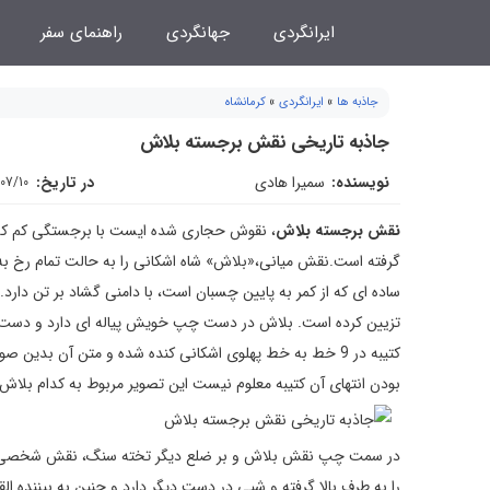
فتن
ایرانگردی
جهانگردی
راهنمای سفر
ه
حتوا
جاذبه ها
»
ایرانگردی
»
کرمانشاه
جاذبه تاریخی نقش برجسته بلاش
نویسنده:
سمیرا هادی
در تاریخ:
/07/10
نقش برجسته بلاش
ساده ای که از کمر به پایین چسبان است، با دامنی گشاد بر تن دارد
تزیین کرده است. بلاش در دست چپ خویش پیاله ای دارد و دست راس
کتیبه در 9 خط به خط پهلوی اشکانی کنده شده و متن آن بد
بودن انتهای آن کتیبه معلوم نیست این تصویر مربوط به کدام بلاش
را به طرف بالا گرفته و شیی در دست دیگر دارد و چنین به بینند