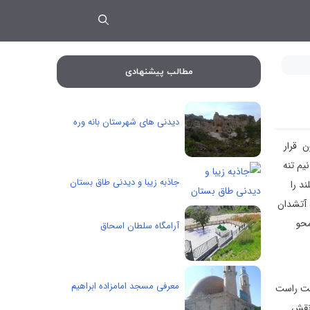
مطالب پیشنهادی
دیدنی های شهرستان بانه وره
در دامنه کوه بیستون قرار
رد و نیم تنه
جاذبه زیبا و دیدنی طاق بستان
د را
 آتشدان
محو
آرامگاه سلطان اسحاق
معرفی مسجد امامزاده ابراهیم
ست. وی دست راست
 نقش