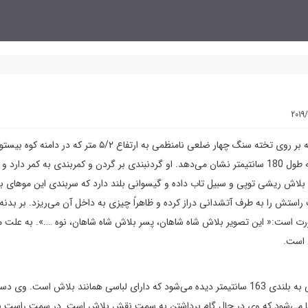
2019
، نقوش حجاری شده ایست با برجستگی کم که بر روی تخته سنگ چهار ضلعی نامنظمی به ارتفاع ۵/۲ متر که 
گرفته است.نقش میانی،«بلاش» شاه اشکانی را به حالت تمام رخ به طول 180 سانتیمتر نشان می‌دهد. او گردنبندی بر گردن و کمربندی به کمر دا
. بلاش ریشی توپی و سبیل تاب داده و گیسوانی بلند دارد که سربندی این موهای بلن
تش را به طرف آتشدانی دراز کرده و ظاهراً چیزی به داخل آن می‌ریزد. بر بدنه
ین صورت است:« این تصویر بلاش شاه شاهان، پسر بلاش شاه شاهان، نوه ….». به علت 
 است.
در سمت چپ نقش بلاش و بر ضلع دیگر تخته سنگ، نقش شخصی به بلندی 163 سانتیمتر دیده می‌شود که دارای لباسی همانند بلاش ا
ه القا می‌شود که وی در حال گام برداشتن به سمت نقش بلاش است. در سمت راست