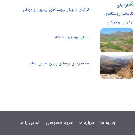
قرآنهای تاریخی،روستاهای زردویی و دودان
معرفی روستای باسکله
جاذبه زیبای روستای پيران سرپل ذهاب
جاذبه ها
درباره ما
حریم خصوصی
تماس با ما