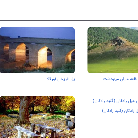
قلعه ماران مینودشت
پل تاریخی آق قلا
 رادکان (گنبد رادکان)