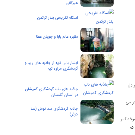
هیرکانی
اسکله تفریحی بندر ترکمن
مقبره عالم بابا و چوپان عطا
آبشار بالی قایه از جاذبه های زیبا و
گردشگری مراوه تپه
 در دل
جاذبه های ناب گردشگری گمیشان
در استان گلستان
هایی به همین نام است . بیش از 8 آبشار در مسیر سرخه کمر وجود دارد که ارتفاع اولین آبشار حدود 23 متر می
جاذبه گردشگری سد نومل (سد
کوثر)
 به ۸۰ متر، مجموعه ابشارهای سرخه کمر
نها به ۱۲ ابشار می‌رسد که