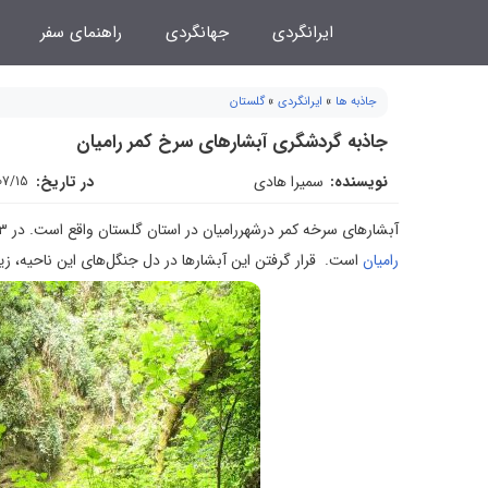
فتن
ایرانگردی
جهانگردی
راهنمای سفر
ه
حتوا
جاذبه ها
»
ایرانگردی
»
گلستان
جاذبه گردشگری آبشارهای سرخ کمر رامیان
نویسنده:
سمیرا هادی
در تاریخ:
07/15
آبشارهای سرخه کمر درشهررامیان در استان گلستان واقع است. در ۳ کیلومتری جنوب شرق رامیان مجموعه آبشارهای سرخه کمر، یکی از زیباترین
رامیان
است. قرار گرفتن این آبشارها در دل جنگل‌های این ناحیه، زی