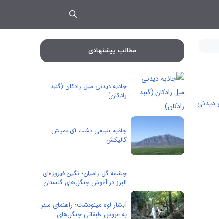
مطالب پیشنهادی
جاذبه دیدنی میل رادکان (گنبد
رادکان)
 دیدنی
جاذبه طبیعی دشت آق قمیش
گالیکش
چشمه گل رامیان؛ نگین فیروزه‌ای
البرز در آغوش جنگل‌های گلستان
آبشار لوه مینودشت؛ راهنمای سفر
به عروس طبقاتی جنگل‌های