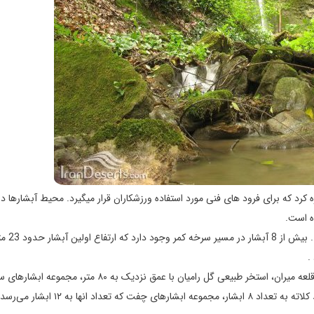
توان به آبشار نعیم آباد با 28 متر ارتفاع اشاره کرد که برای فرود های فنی مورد استفاده ورزشکاران قرار میگیرد. محیط آبشارها
ده است.
سرخه کمر نام اولین آبشار از مجموعه آبشار
از جاذبه‌های گردشگری شهرستان رامیان می‌توان به قله ۲۴۰۰ متری قلعه میران، استخر طبیعی گل رامیان با عمق نزدیک
به تعداد ۸ ابشار، مجموعه ابشارهای جوزک، مجموعه ابشارهای سید کلاته به تعداد ۸ ابشار، مجموعه ابشارهای چفت که تعداد ا