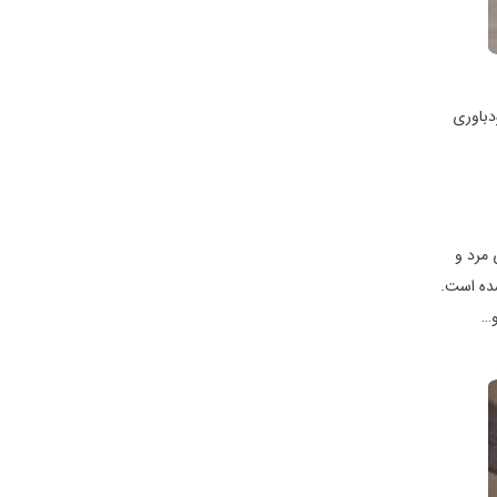
ودباوری
 مرد و
شده است.
و…