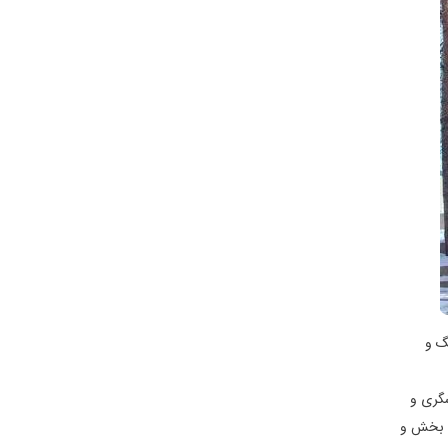
گ و
شگری و
ن بخش و