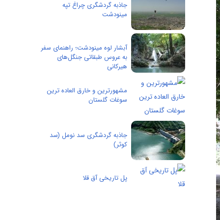
جاذبه گردشگری چراغ تپه
مینودشت
آبشار لوه مینودشت؛ راهنمای سفر
به عروس طبقاتی جنگل‌های
هیرکانی
مشهورترین و خارق العاده ترین
سوغات گلستان
جاذبه گردشگری سد نومل (سد
کوثر)
پل تاریخی آق قلا