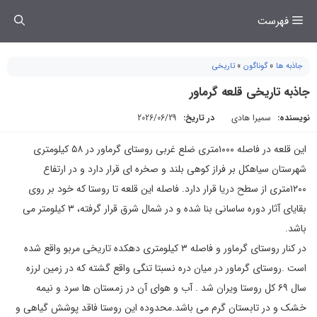
فتن
فهرست
ه
حتوا
جاذبه ها
»
گوناگون
»
تاریخی
جاذبه تاریخی قلعه گرماور
نویسنده:
سمیرا هادی
در تاریخ:
2026/06/29
این قلعه در فاصله ۱۰۰۰متری ضلع غربی روستای گرماور در ۵۸ کیلومتری
شهرستان سیاهکل بر فراز کوهی بلند و صخره ای قرار دارد و در ارتفاع
۱۲۰۰متری از سطح دریا قرار دارد. فاصله این قلعه تا روستا که خود بر روی
بقایای آثار دوره ساسانی بنا شده و در شمال شرق قرار گرفته، ۳ کیلومتر می
باشد.
در کنار روستای گرماور و فاصله ۳ کیلومتری دهکده تاریخی مربو واقع شده
است .روستای گرماور در میان دره نسبتا تنگی واقع گشته که در زمین لرزه
سال ۶۹ کل روستا ویران شد . آب و هوای آن در زمستان ها سرد و نیمه
خشک و در تابستان گرم می باشد.محدوده این روستا فاقد پوشش گیاهی و